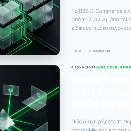
Το B2B E-Commerce είν
από τη λιανική. Απαιτεί
ειδικούς τιμοκαταλόγους
μεγάλες παραγγελίες.
B2B
E-COMMERCE
6 ΙΟΥΝ 2026
WEB DEVELOPM
Omnichanne
Γιατί το He
Σώζει Χρήμ
Πώς διαχειρίζεστε το πε
στο mobile app και στα n