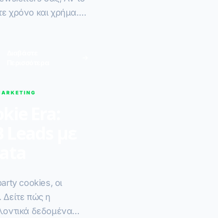
τε χρόνο και χρήμα.
less CMS.
Διαβάστε
Περισσότερα
MARKETING
kie Era:
 Leads με
Data
arty cookies, οι
 Δείτε πώς η
ελοντικά δεδομένα