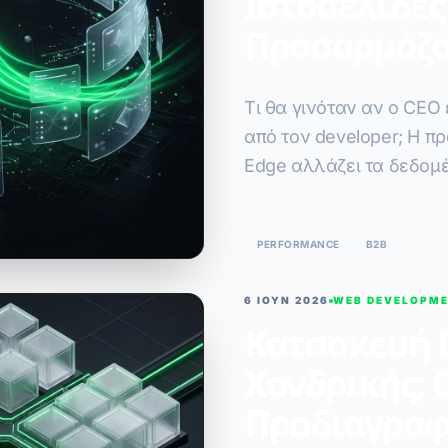
Ιστοσελίδες
Προσαρμόζο
Τι θα γινόταν αν ο CEO
από τον developer; Η π
Edge αλλάζει τα δεδομ
marketing του 2026.
PERFORMANCE
B2B
6 ΙΟΥΝ 2026
WEB DEVELOPM
Κατασκευή 
Χονδρικής: 
Προδιαγραφ