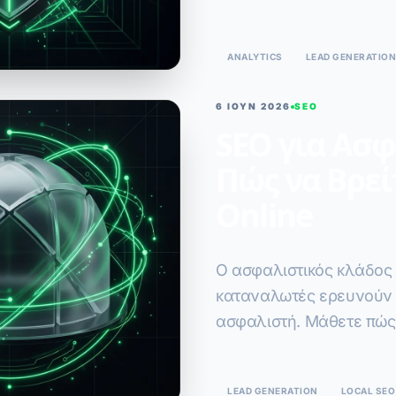
από C-Level στελέχη μέσ
ANALYTICS
LEAD GENERATION
6 ΙΟΥΝ 2026
SEO
SEO για Ασφ
Πώς να Βρεί
Online
Ο ασφαλιστικός κλάδος 
καταναλωτές ερευνούν o
ασφαλιστή. Μάθετε πώς
γεμίσει το πελατολόγιό 
LEAD GENERATION
LOCAL SEO