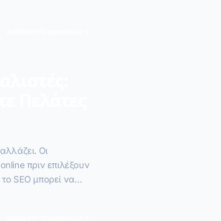
ω ROI calculators.
Διαβάστε Περισσότερα
αλιστές:
τε Πελάτες
αλλάζει. Οι
nline πριν επιλέξουν
 το SEO μπορεί να
σας.
Διαβάστε Περισσότερα