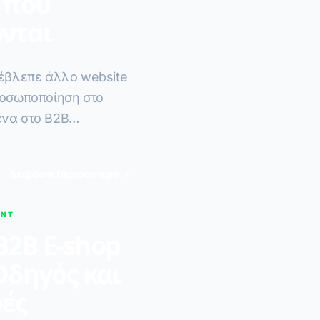
 που
νται
 έβλεπε άλλο website
ροσωποποίηση στο
ένα στο B2B
Διαβάστε Περισσότερα
ENT
B2B E-shop
Οδηγός και
ές