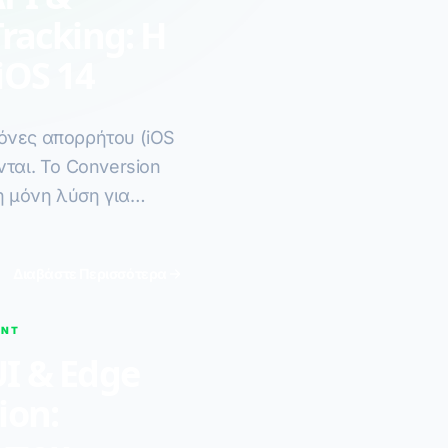
Tracking: Η
iOS 14
όνες απορρήτου (iOS
νται. Το Conversion
η μόνη λύση για
λήσεων.
Διαβάστε Περισσότερα
ENT
UI & Edge
ion: