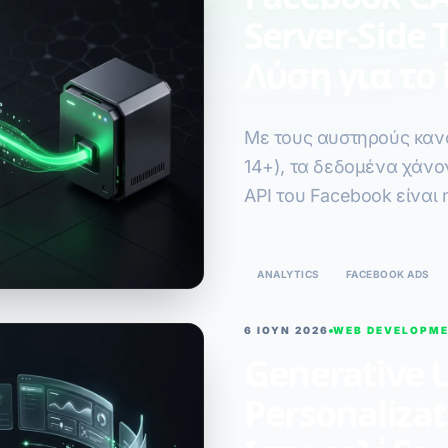
Server-Side 
Λύση για το 
Με τους αυστηρούς καν
14+), τα δεδομένα χάνο
API του Facebook είναι 
ακριβή μέτρηση των πω
ANALYTICS
FACEBOOK ADS
6 ΙΟΥΝ 2026
WEB DEVELOPM
Generative 
Personalizat