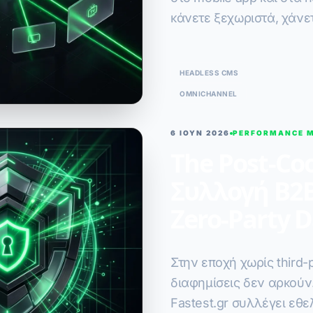
κάνετε ξεχωριστά, χάνε
Δείτε τη λύση του Head
HEADLESS CMS
OMNICHANNEL
6 ΙΟΥΝ 2026
PERFORMANCE 
The Post-Coo
Συλλογή B2B
Zero-Party 
Στην εποχή χωρίς third-p
διαφημίσεις δεν αρκούν.
Fastest.gr συλλέγει εθ