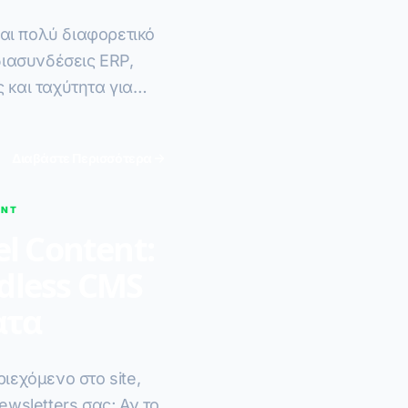
αι πολύ διαφορετικό
 διασυνδέσεις ERP,
 και ταχύτητα για
Διαβάστε Περισσότερα
ENT
l Content:
adless CMS
ατα
ριεχόμενο στο site,
ewsletters σας; Αν το