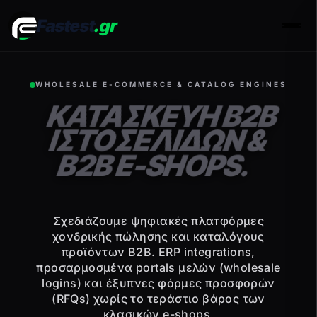
Fastest
.gr
Men
WHOLESALE E-COMMERCE & CATALOG ENGINES
ΚΑΤΑΣΚΕΥΗ B2B
ΙΣΤΟΣΕΛΙΔΩΝ &
B2B E-SHOPS.
Σχεδιάζουμε ψηφιακές πλαтφόρμες
χονδρικής πώλησης και καταλόγους
προϊόντων B2B. ERP integrations,
προσαρμοσμένα portals μελών (wholesale
logins) και έξυπνες φόρμες προσφορών
(RFQs) χωρίς το τεράστιο βάρος των
κλασικών e-shops.