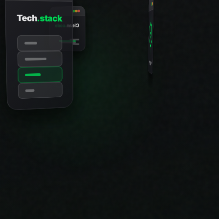
Clean
.code
.gr
Fastest
99