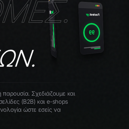
ΜΕΣ.
.stack
Tech
.growth
SEO
ΩΝ.
 παρουσία. Σχεδιάζουμε και
ελίδες (B2B) και e-shops
νολογία ώστε εσείς να