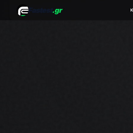
Fastest
.gr
Κ