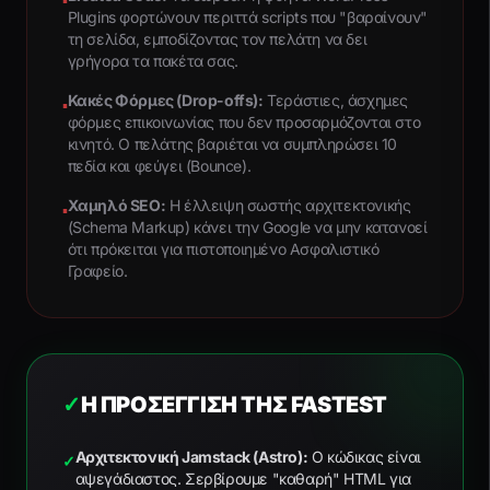
Plugins φορτώνουν περιττά scripts που "βαραίνουν"
τη σελίδα, εμποδίζοντας τον πελάτη να δει
γρήγορα τα πακέτα σας.
Κακές Φόρμες (Drop-offs):
Τεράστιες, άσχημες
▪
φόρμες επικοινωνίας που δεν προσαρμόζονται στο
κινητό. Ο πελάτης βαριέται να συμπληρώσει 10
πεδία και φεύγει (Bounce).
Χαμηλό SEO:
Η έλλειψη σωστής αρχιτεκτονικής
▪
(Schema Markup) κάνει την Google να μην κατανοεί
ότι πρόκειται για πιστοποιημένο Ασφαλιστικό
Γραφείο.
✓
Η ΠΡΟΣΈΓΓΙΣΗ ΤΗΣ FASTEST
Αρχιτεκτονική Jamstack (Astro):
Ο κώδικας είναι
✓
αψεγάδιαστος. Σερβίρουμε "καθαρή" HTML για