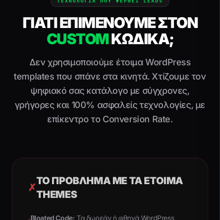
ΤΕΧΝΟΛΟΓΙΑ ΠΟΥ ΦΕΡΝΕΙ LEADS
ΓΙΑΤΙ ΕΠΙΜΕΝΟΥΜΕ ΣΤΟΝ
CUSTOM
ΚΩΔΙΚΑ;
Δεν χρησιμοποιούμε έτοιμα WordPress
templates που σπάνε στα κινητά. Χτίζουμε τον
ψηφιακό σας κατάλογο με σύγχρονες,
γρήγορες και 100% ασφαλείς τεχνολογίες, με
επίκεντρο το Conversion Rate.
ΤΟ ΠΡΌΒΛΗΜΑ ΜΕ ΤΑ ΈΤΟΙΜΑ
✗
THEMES
Bloated Code:
Τα δωρεάν ή φθηνά WordPress
▪