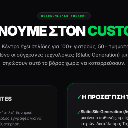
ΝΟΣΟΚΟΜΕΙΑΚΗ ΥΠΟΔΟΜΗ
ΜΕΝΟΥΜΕ ΣΤΟΝ
CUST
 Κέντρο έχει σελίδες για 100+ γιατρούς, 50+ τμήματ
όνο οι σύγχρονες τεχνολογίες (Static Generation) μ
σηκώσουν αυτό το βάρος χωρίς να καταρρεύσουν.
✓
Η ΠΡΟΣΈΓΓΙΣΗ 
ITES
Static Site Generation (A
ν "απλό" δυναμικό
✓
μπαίνει ο ασθενής, εμεί
λιάδες εγγραφές για να
ιατρών. Αποτέλεσμα; Τα
αθυστέρηση.