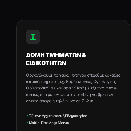
ΔΟΜΗ ΤΜΗΜΑΤΩΝ &
ΕΙΔΙΚΟΤΗΤΩΝ
Οργανώνουμε το χάος. Κατηγοριοποιούμε δεκάδες
ιατρικά τμήματα (π.χ. Καρδιολογικό, Ογκολογικό,
Ορθοπεδικό) σε καθαρά "Silos" με έξυπνα mega-
menus, επιτρέποντας στον ασθενή να βρει τον
σωστό όροφο ή τηλέφωνο σε 2 κλικ.
✓
Έξυπνη Αρχιτεκτονική Πληροφορίας
✓
Mobile-First Mega Menus