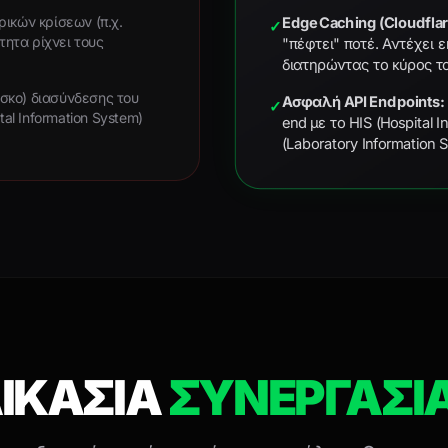
Edge Caching (Cloudflar
ρικών κρίσεων (π.χ.
✓
τητα ρίχνει τους
"πέφτει" ποτέ. Αντέχει 
διατηρώντας το κύρος το
σκο) διασύνδεσης του
Ασφαλή API Endpoints:
✓
tal Information System)
end με το HIS (Hospital 
(Laboratory Information
ΔΙΚΑΣΙΑ
ΣΥΝΕΡΓΑΣΙ