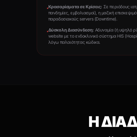
Κρασαρίσματα σε Κρίσεις:
Σε περιόδους ιατ
▪
πανδημίες, εμβολιασμοί), η μαζική επισκεψιμό
παραδοσιακούς servers (Downtime).
Δύσκολη Διασύνδεση:
Αδυναμία (ή υψηλό ρί
▪
website με το ενδοκλινικό σύστημα HIS (Hospi
λόγω παλαιότητας κώδικα.
Η ΔΙΑ