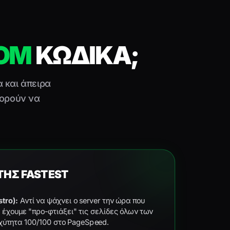
OM
ΚΩΔΙΚΑ;
α και άπειρα
πορούν να
ΤΗΣ FASTEST
stro):
Αντί να ψάχνει ο server την ώρα που
ς έχουμε "προ-φτιάξει" τις σελίδες όλων των
χύτητα 100/100 στο PageSpeed.