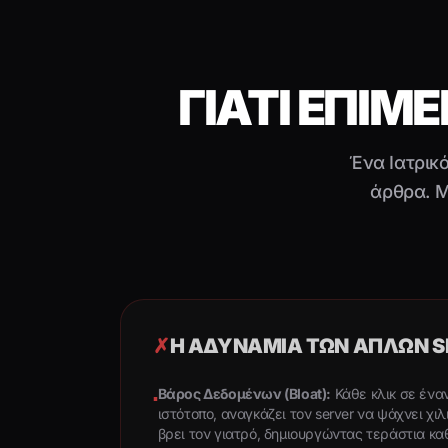
ΓΙΑΤΙ ΕΠΙ
Ένα Ιατρικό
άρθρα. Μ
✗
Η ΑΔΥΝΑΜΊΑ ΤΩΝ ΑΠΛΏΝ S
Βάρος Δεδομένων (Bloat):
Κάθε κλικ σε ένα
▪
ιστότοπο, αναγκάζει τον server να ψάχνει χι
βρει τον γιατρό, δημιουργώντας τεράστια κ