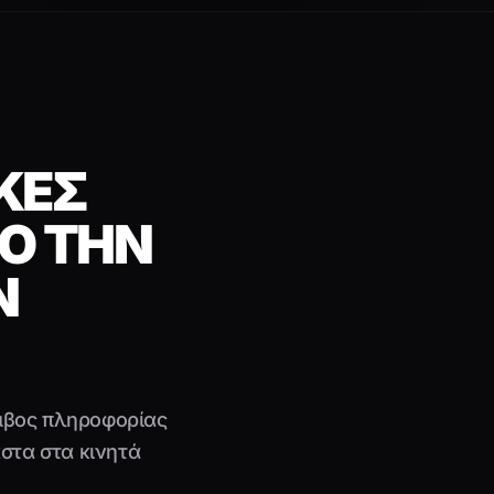
ΚΈΣ
Ο ΤΗΝ
Ν
όμβος πληροφορίας
αστα στα κινητά