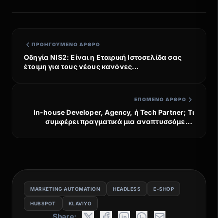
ΠΡΟΗΓΟΎΜΕΝΟ ΆΡΘΡΟ
Οδηγία NIS2: Είναι η Εταιρική Ιστοσελίδα σας
έτοιμη για τους νέους κανόνες
Κυβερνοασφάλειας;
ΕΠΌΜΕΝΟ ΆΡΘΡΟ
In-house Developer, Agency, ή Tech Partner; Τι
συμφέρει πραγματικά μια αναπτυσσόμενη
επιχείρηση το 2026
MARKETING AUTOMATION
HEADLESS
E-SHOP
HUBSPOT
KLAVIYO
Share: