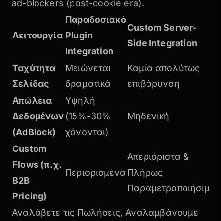
ad-blockers (post-cookie era).
Παραδοσιακό
Custom Server-
Λειτουργία
Plugin
Side Integration
Integration
Ταχύτητα
Μειώνεται
Καμία απολύτως
Σελίδας
δραματικά
επιβάρυνση
Απώλεια
Υψηλή
Δεδομένων
(15%-30%
Μηδενική
(AdBlock)
χάνονται)
Custom
Απεριόριστα &
Flows (π.χ.
Περιορισμένα
Πλήρως
B2B
Παραμετροποιήσιμα
Pricing)
Αναλάβετε τις Πωλήσεις, Αναλαμβάνουμε