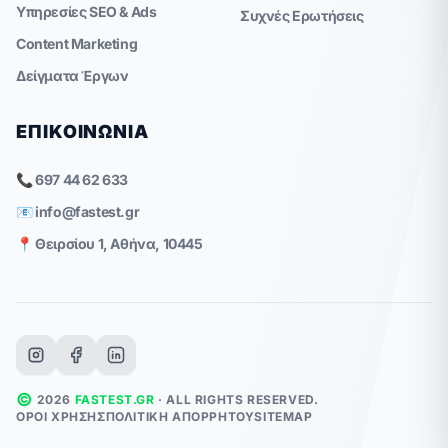
Υπηρεσίες SEO & Ads
Συχνές Ερωτήσεις
Content Marketing
Δείγματα Έργων
ΕΠΙΚΟΙΝΩΝΊΑ
📞 697 44 62 633
📧
info@fastest.gr
📍 Θειρσίου 1, Αθήνα, 10445
©
2026
FASTEST.GR
· ALL RIGHTS RESERVED.
ΌΡΟΙ ΧΡΉΣΗΣ
ΠΟΛΙΤΙΚΉ ΑΠΟΡΡΉΤΟΥ
SITEMAP