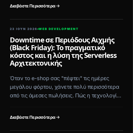
(SoftOne, Entersoft) και την πλατφόρμα
Διαβάστε Περισσότερα
myDATA της ΑΑΔΕ.
5 ΛΕΠΤΆ ΑΝΆΓΝΩΣΗ
23 ΙΟΥΝ 2026
WEB DEVELOPMENT
Downtime σε Περιόδους Αιχμής
(Black Friday): Το πραγματικό
κόστος και η λύση της Serverless
Αρχιτεκτονικής
Όταν το e-shop σας "πέφτει" τις ημέρες
μεγάλου φόρτου, χάνετε πολύ περισσότερα
από τις άμεσες πωλήσεις. Πώς η τεχνολογία
Serverless και τα Static Frontends εγγυώνται
100% Uptime.
Διαβάστε Περισσότερα
5 ΛΕΠΤΆ ΑΝΆΓΝΩΣΗ