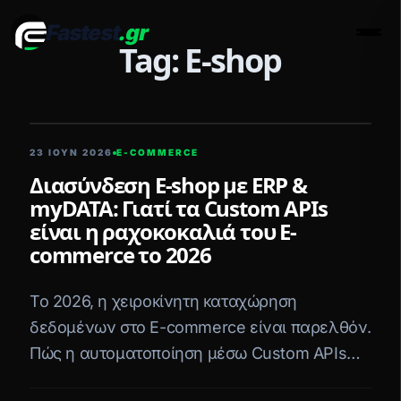
Fastest
.gr
Men
Tag: E-shop
5 ΛΕΠΤΆ ΑΝΆΓΝΩΣΗ
23 ΙΟΥΝ 2026
E-COMMERCE
Διασύνδεση E-shop με ERP &
myDATA: Γιατί τα Custom APIs
είναι η ραχοκοκαλιά του E-
commerce το 2026
Το 2026, η χειροκίνητη καταχώρηση
δεδομένων στο E-commerce είναι παρελθόν.
Πώς η αυτοματοποίηση μέσω Custom APIs
συνδέει άψογα το E-shop με το ERP