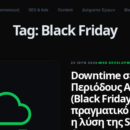
ατασκευή
SEO & Ads
Content
Δείγματα Έργων
Bl
Tag: Black Friday
23 ΙΟΥΝ 2026
WEB DEVELOP
Downtime σ
Περιόδους 
(Black Friday
πραγματικό 
η λύση της S