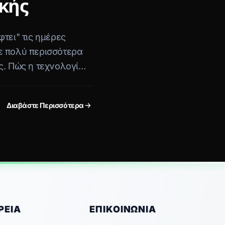
κής
τει" τις ημέρες
ε πολύ περισσότερα
ς. Πώς η τεχνολογία
 Frontends εγγυώνται
Διαβάστε Περισσότερα
ΡΕΊΑ
ΕΠΙΚΟΙΝΩΝΊΑ