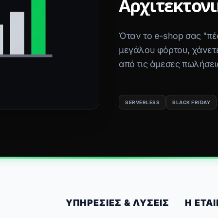
Αρχιτεκτονι
Όταν το e-shop σας "πέφ
μεγάλου φόρτου, χάνετ
από τις άμεσες πωλήσει
Serverless και τα Static
100% Uptime.
SERVERLESS
BLACK FRIDAY
ΥΠΗΡΕΣΊΕΣ & ΛΎΣΕΙΣ
Η ΕΤΑΙ