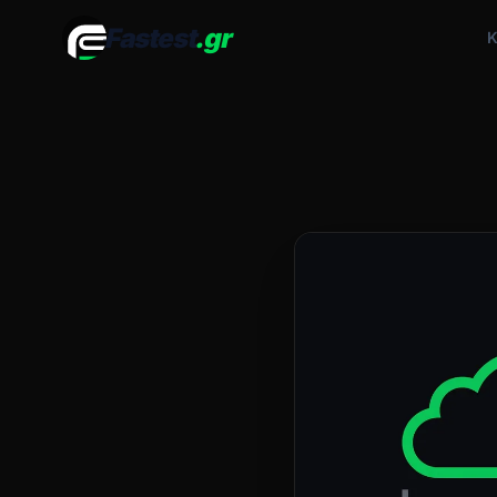
Fastest
.gr
Κ