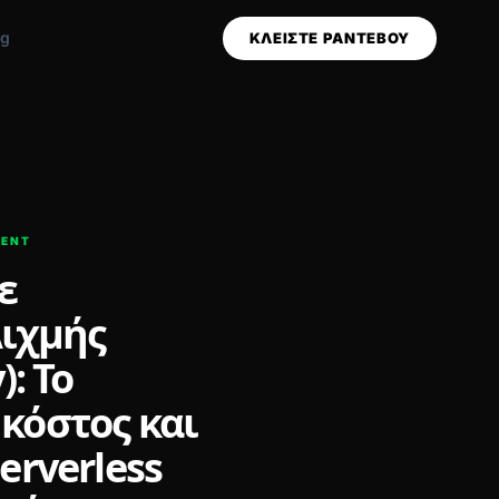
og
ΚΛΕΙΣΤΕ ΡΑΝΤΕΒΟΥ
MENT
ε
Αιχμής
): Το
κόστος και
erverless