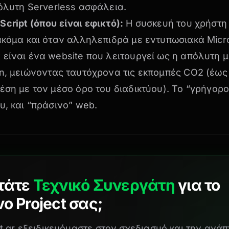
όλυτη Serverless ασφάλεια
.
cript (όπου είναι εφικτό):
Η συσκευή του χρήστη
 ακόμα και όταν αλληλεπιδρά με
εντυπωσιακά Micr
είναι ένα website που λειτουργεί ως η
απόλυτη 
n
, μειώνοντας ταυτόχρονα τις εκπομπές CO2 (έως
έση με τον μέσο όρο του διαδικτύου). Το “γρήγορο
υ, και “πράσινο” web.
τάτε
Τεχνικό Συνεργάτη
για το
ο Project σας;
t.gr εξειδικευόμαστε στον σχεδιασμό και την ανά