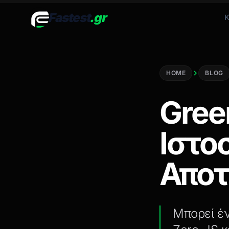
Fastest
.gr
Κ
HOME
BLOG
Gree
Ιστο
Απο
Μπορεί έν