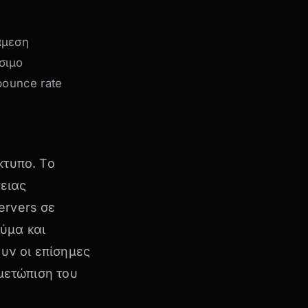
άμεση
σιμο
bounce rate
κτυπο. Το
ειας
ervers σε
ύμα και
υν οι επίσημες
μετώπιση του