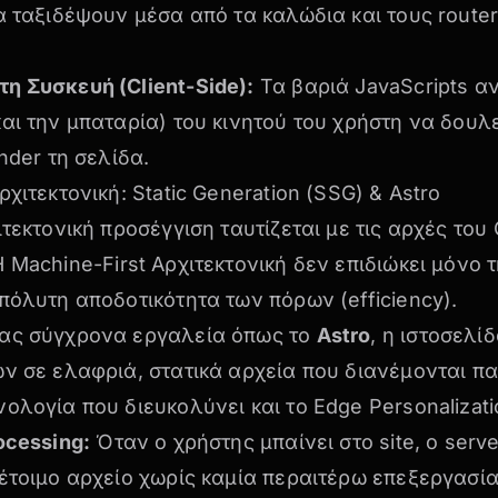
α ταξιδέψουν μέσα από τα καλώδια και τους router
η Συσκευή (Client-Side):
Τα βαριά JavaScripts α
αι την μπαταρία) του κινητού του χρήστη να δουλ
nder τη σελίδα.
χιτεκτονική: Static Generation (SSG) & Astro
ιτεκτονική προσέγγιση ταυτίζεται με τις αρχές το
Η
Machine-First Αρχιτεκτονική
δεν επιδιώκει μόνο τ
πόλυτη αποδοτικότητα των πόρων (efficiency).
ας σύγχρονα εργαλεία όπως το
Astro
, η ιστοσελί
ν σε ελαφριά, στατικά αρχεία που διανέμονται π
νολογία που διευκολύνει και το
Edge Personalizat
ocessing:
Όταν ο χρήστης μπαίνει στο site, ο serv
έτοιμο αρχείο χωρίς καμία περαιτέρω επεξεργασία