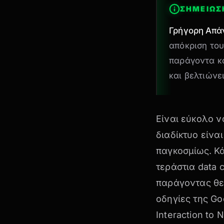
ΣΗΜΕΙΩΣ
Γρήγορη Απά
απόκριση του
παράγοντα κα
και βελτιώνε
Είναι εύκολο ν
διαδίκτυο είν
παγκοσμίως. Κά
τεράστια data 
παράγοντας θε
οδηγίες της Go
Interaction to 