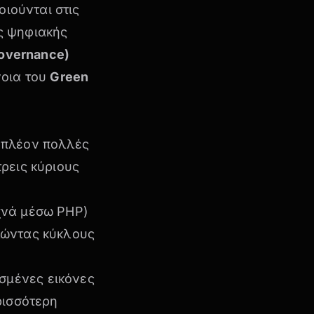
οιούνται στις
ης ψηφιακής
Governance)
νοια του
Green
υ πλέον
πολλές
ρεις κύριους
χνά μέσω PHP)
λώντας κύκλους
εσμένες εικόνες
ρισσότερη