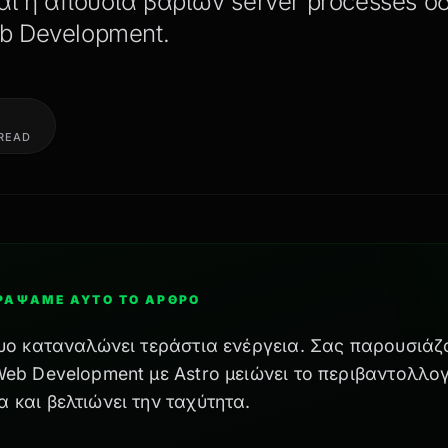
αι η απουσία βαριών server processes ο
b Development.
 READ
ΓΡΆΨΑΜΕ ΑΥΤΌ ΤΟ ΆΡΘΡΟ
τυο καταναλώνει τεράστια ενέργεια. Σας παρουσιά
Web Development με Astro μειώνει το περιβαντολλο
 και βελτιώνει την ταχύτητα.