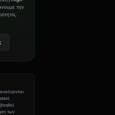
άνουμε την
ρότητα,
ς
 αναλύονται
test.
 βοηθοί
ηση των