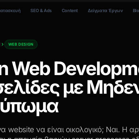
ατασκευή
SEO & Ads
Content
Δείγματα Έργων
Bl
WEB DESIGN
n Web Developm
σελίδες με Μηδε
τύπωμα
α website να είναι οικολογικό; Ναι. Η αρ