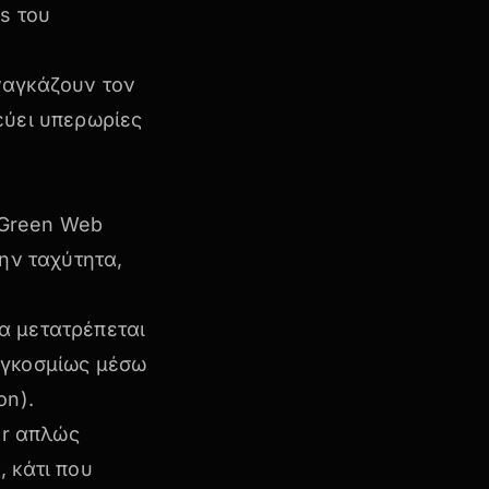
s του
ναγκάζουν τον
εύει υπερωρίες
υ Green Web
ην ταχύτητα,
δα μετατρέπεται
αγκοσμίως μέσω
ion
).
er απλώς
, κάτι που