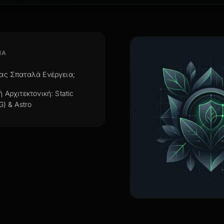
ΝΑ
ας Σπαταλά Ενέργεια;
 Αρχιτεκτονική: Static
G) & Astro