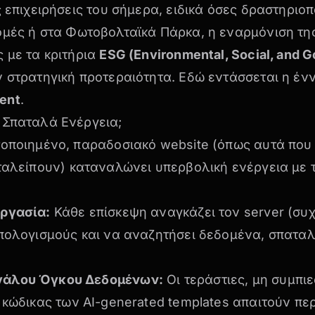
ς επιχειρήσεις του σήμερα, ειδικά όσες δραστηριοπ
ομές
ή στα
Φωτοβολταϊκά Πάρκα
, η εναρμόνιση τ
 με τα κριτήρια
ESG (Environmental, Social, and 
 στρατηγική προτεραιότητα. Εδώ εντάσσεται η έν
ent
.
 Σπαταλά Ενέργεια;
τοποιημένο, παραδοσιακό website (όπως αυτά πο
ταλείπουν
) καταναλώνει υπερβολική ενέργεια με τ
ργασία:
Κάθε επίσκεψη αναγκάζει τον server (συ
υπολογισμούς και να αναζητήσει δεδομένα, σπατα
άλου Όγκου Δεδομένων:
Οι τεράστιες, μη συμπι
κώδικας των AI-generated templates
απαιτούν πε