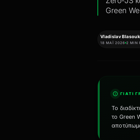
Zero-JS κ
Green We
Vladislav Blasouk
18 ΜΑΪ́ 2026
2 MIN
ΓΙΑΤΊ 
Το διαδίκ
το Green 
αποτύπωμα