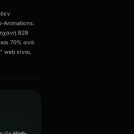
 δεν
o-Animations
.
μηχανή B2B
 και 70% ανά
” web είναι,
πτυξη
High-