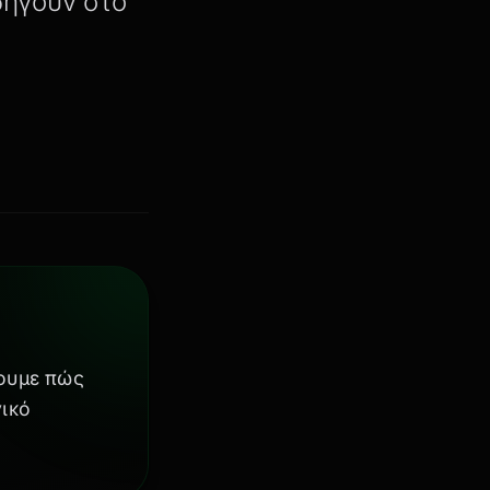
δηγούν στο
ζουμε πώς
γικό