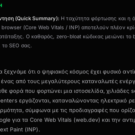
Η
ντηση (Quick Summary):
Η ταχύτητα φόρτωσης και η 
 browser (Core Web Vitals / INP) αποτελούν πλέον κρί
τάταξης. Ο καθαρός, zero-bloat κώδικας μειώνει το 
ι το SEO σας.
α ξεχνάμε ότι ο ψηφιακός κόσμος έχει φυσικό αντί
αι ένας από τους μεγαλύτερους καταναλωτές ενέργ
θε φορά που φορτώνει μια ιστοσελίδα, χιλιάδες s
centers εργάζονται, καταναλώνοντας ηλεκτρικό ρε
ρμότητα, σύμφωνα με τις προδιαγραφές που ορίζο
ogle για τα
Core Web Vitals (web.dev)
και την αντι
Next Paint (INP)
.