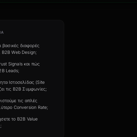
ΝΑ
οι βασικές διαφορές
ι B2B Web Design;
Trust Signals και πώς
2B Leads;
ητα Ιστοσελίδας (Site
ει τις B2B Συμφωνίες;
ιστούμε τις απλές
ύτερο Conversion Rate;
σετε το B2B Value
;