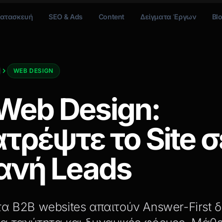
ατασκευή
SEO & Ads
Content
Δείγματα Έργων
Bl
WEB DESIGN
Web Design:
τρέψτε το Site σ
νή Leads
τα B2B websites απαιτούν Answer-First δ