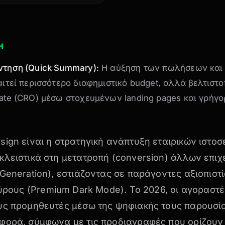
Η
ντηση (Quick Summary):
Η αύξηση των πωλήσεων και
αιτεί περισσότερο διαφημιστικό budget, αλλά βελτιστ
ate (CRO) μέσω στοχευμένων landing pages και γρήγ
ign είναι η στρατηγική ανάπτυξη εταιρικών ιστο
κλειστικά στη μετατροπή (conversion) άλλων επιχ
Generation), εστιάζοντας σε παράγοντες αξιοπιστ
κύρους (Premium Dark Mode)
. Το 2026, οι αγοραστ
υς προμηθευτές μέσω της ψηφιακής τους παρουσία
φορά, σύμφωνα με τις προδιαγραφές που ορίζουν