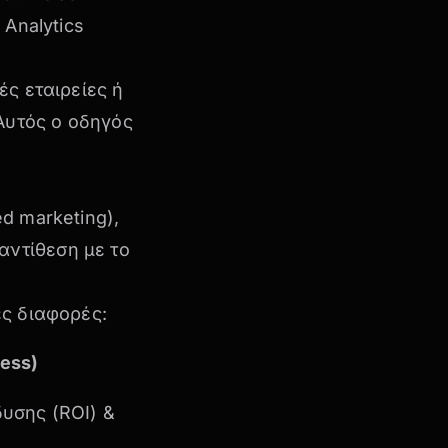
 Analytics
ές εταιρείες
ή
Αυτός ο οδηγός
d marketing),
ντίθεση με το
ές διαφορές:
ness)
υσης (ROI) &