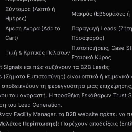
Σύντομος (Λεπτά ή
Μακρύς (Εβδομάδες ή
Ημέρες)
Άμεση Αγορά (Add to
Παραγωγή Leads (Ζήτ
Cart)
Προσφοράς)
Πιστοποιήσεις, Case St
Τιμή & Κριτικές Πελατών
Εταιρικό Κύρος
ust Signals και πώς αυξάνουν τα B2B Leads;
s (Σήματα Εμπιστοσύνης) είναι οπτικά ή κειμενικά 
 αποδεικνύουν τη φερεγγυότητα μιας επιχείρησης
κου του αγοραστή. Η προσθήκη ξεκάθαρων Trust S
η του Lead Generation.
 έναν Facility Manager, το B2B website πρέπει να 
(Μελέτες Περίπτωσης):
Παρέχουν αποδείξεις (Enti