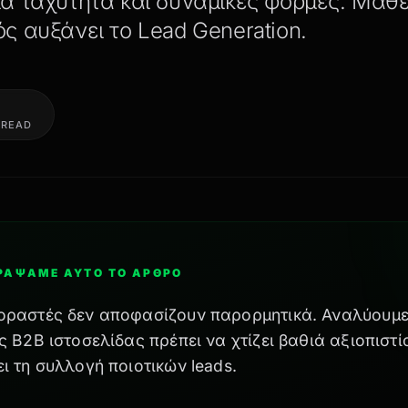
α ταχύτητα και δυναμικές φόρμες. Μάθ
ς αυξάνει το Lead Generation.
 READ
ΓΡΆΨΑΜΕ ΑΥΤΌ ΤΟ ΆΡΘΡΟ
οραστές δεν αποφασίζουν παρορμητικά. Αναλύουμε
ς B2B ιστοσελίδας πρέπει να χτίζει βαθιά αξιοπιστί
ι τη συλλογή ποιοτικών leads.