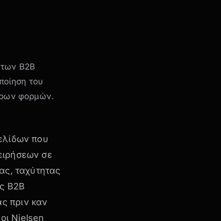
 των B2B
οποίηση του
ορων φορμών.
σελίδων που
ειρήσεων σε
ίας, ταχύτητας
ές B2B
ς πριν καν
 οι
Nielsen