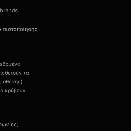
brands
α πιστοποίησης
δεδομένα
οποθετούν τα
ης οθόνης)
τα κρύβουν
φωνίες;