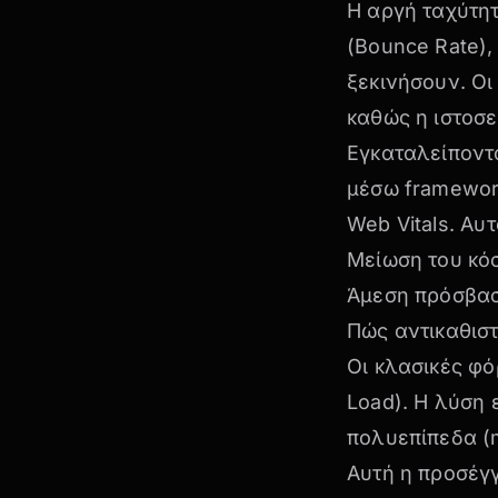
Η αργή ταχύτη
(Bounce Rate),
ξεκινήσουν. Ο
καθώς η ιστοσ
Εγκαταλείποντα
μέσω framework
Web Vitals. Αυ
Μείωση του κό
Άμεση πρόσβασ
Πώς αντικαθιστ
Οι κλασικές φό
Load). Η λύση
πολυεπίπεδα (m
Αυτή η προσέγ