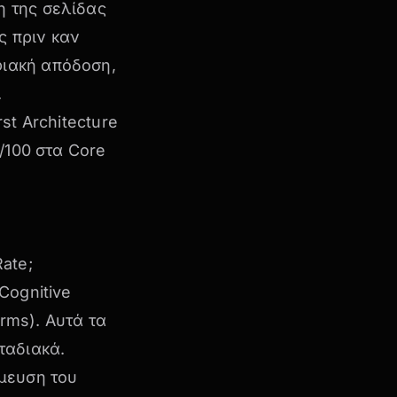
η της σελίδας
ς πριν καν
ιακή απόδοση,
.
st Architecture
/100 στα Core
ate;
Cognitive
rms)
. Αυτά τα
ταδιακά.
μευση του