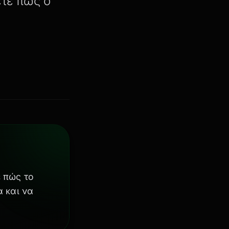
ετε πώς ο
 πώς το
α και να