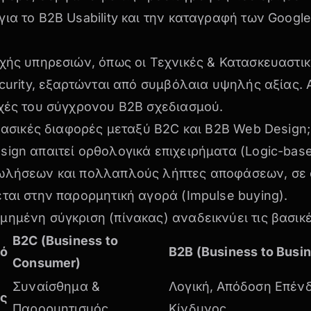
ια το B2B Usability
και την καταγραφή των
Google
οχής υπηρεσιών, όπως οι
Τεχνικές & Κατασκευαστικ
curity
, εξαρτώνται από συμβόλαια υψηλής αξίας. 
ρχές του σύγχρονου B2B σχεδιασμού.
 βασικές διαφορές μεταξύ B2C και B2B Web Design;
ign απαιτεί ορθολογικά επιχειρήματα (Logic-base
ωλήσεων και πολλαπλούς λήπτες αποφάσεων, σε α
ται στην παρορμητική αγορά (Impulse buying).
ημένη σύγκριση (πίνακας) αναδεικνύει τις βασικ
B2C (Business to
κό
B2B (Business to Busi
Consumer)
Συναίσθημα &
Λογική, Απόδοση Επένδ
άς
Παρορμητισμός
Κίνδυνος