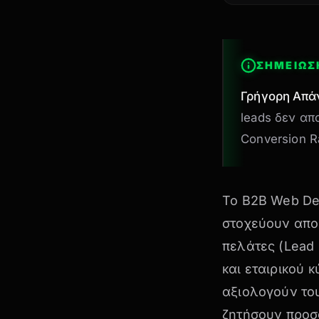
ΣΗΜΕΙΩΣ
Γρήγορη Απά
leads δεν απ
Conversion R
Το B2B Web Des
στοχεύουν απο
πελάτες (Lead 
και
εταιρικού 
αξιολογούν το
ζητήσουν προσ