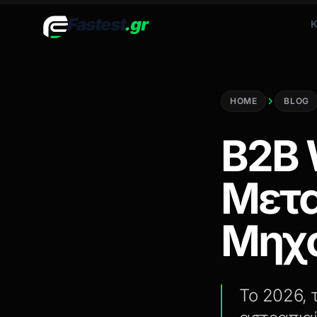
Fastest
.gr
Κ
HOME
BLOG
B2B 
Μετα
Μηχα
Το 2026, 