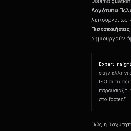
Disambiguatio
Λογότυπα Πελα
λειτουργεί ως 
Πιστοποιήσεις
δημιουργούν ά
Expert Insigh
στην ελληνικ
ISO πιστοποι
παρουσιάζου
στο footer.”
Πώς η Ταχύτητα