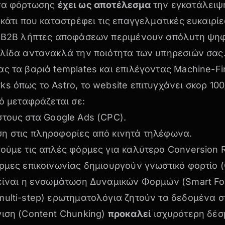
τα φόρτωσης
έχει ως αποτέλεσμα
την εγκατάλειψ
 κάτι που καταστρέφει τις επαγγελματικές ευκαιρίε
ι B2B λήπτες αποφάσεων περιμένουν απόλυτη ψηφ
ελίδα αντανακλά την ποιότητα των υπηρεσιών σας
ς τα βαριά templates και επιλέγοντας
Machine-Fir
s όπως το Astro, το website επιτυγχάνει σκορ 100
τό μεταφράζεται σε:
στους στα
Google Ads (CPC)
.
η στις πληροφορίες από κινητά τηλέφωνα.
ούμε τις απλές φόρμες για καλύτερο Conversion R
ρμες επικοινωνίας δημιουργούν γνωστικό φορτίο (
 είναι η ενσωμάτωση
Δυναμικών Φορμών (Smart Fo
ulti-step) ερωτηματολόγια ζητούν τα δεδομένα σ
γιση (Content Chunking)
προκαλεί
ισχυρότερη δέσ