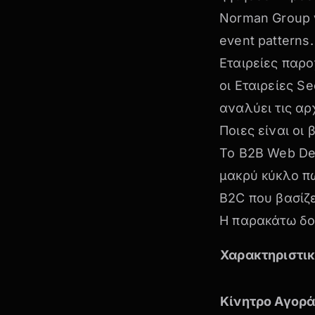
Norman Group γ
event patterns
.
Εταιρείες παρ
οι
Εταιρείες Se
αναλύει τις α
Ποιες είναι οι
Το B2B Web Des
μακρύ κύκλο π
B2C που βασίζε
Η παρακάτω δομ
Χαρακτηριστι
Κίνητρο Αγορ