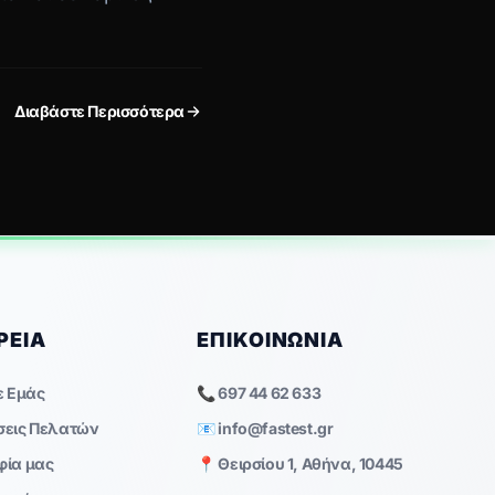
Διαβάστε Περισσότερα
ΡΕΊΑ
ΕΠΙΚΟΙΝΩΝΊΑ
ε Εμάς
📞 697 44 62 633
σεις Πελατών
📧
info@fastest.gr
φία μας
📍 Θειρσίου 1, Αθήνα, 10445