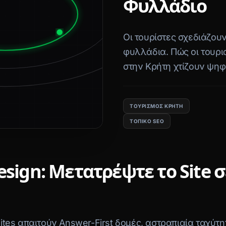
Φυλλάδιο
Οι τουρίστες σχεδιάζουν 
φυλλάδια. Πώς οι τουρισ
στην Κρήτη χτίζουν ψηφ
AI travel agents «διαβάζ
ΤΟΥΡΙΣΜΌΣ ΚΡΉΤΗ
ΤΟΠΙΚΌ SEO
sign: Μετατρέψτε το Site 
ites απαιτούν Answer-First δομές, αστραπιαία ταχύτη