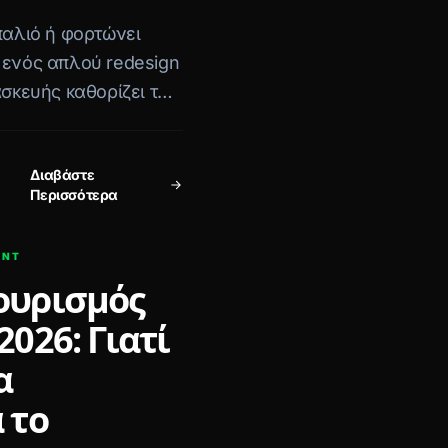
παλιό ή φορτώνει
 ενός απλού redesign
ασκευής καθορίζει την
του project.
Διαβάστε
Περισσότερα
ENT
ουρισμός
026: Γιατί
α
 το