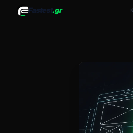
Fastest
.gr
Κ