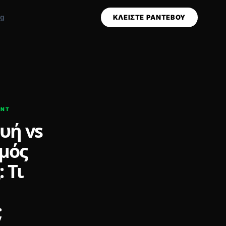
og
ΚΛΕΙΣΤΕ ΡΑΝΤΕΒΟΥ
ENT
υή vs
μός
 Τι
;