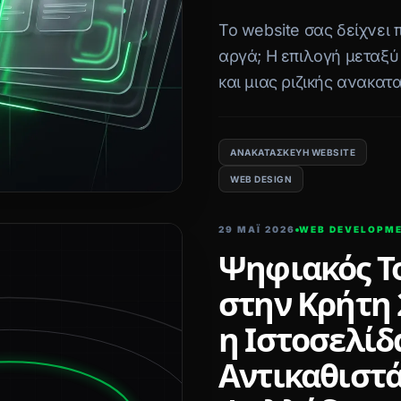
Το website σας δείχνει 
αργά; Η επιλογή μεταξύ
και μιας ριζικής ανακατ
επιτυχία (και το κόστος) 
ΑΝΑΚΑΤΑΣΚΕΥΉ WEBSITE
WEB DESIGN
29 ΜΑΪ́ 2026
WEB DEVELOPM
Ψηφιακός Τ
στην Κρήτη 2
η Ιστοσελίδ
Αντικαθιστά