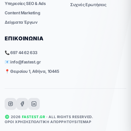
Υπηρεσίες SEO & Ads
Συχνές Ερωτήσεις
Content Marketing
Δείγματα Έργων
ΕΠΙΚΟΙΝΩΝΊΑ
📞 697 44 62 633
📧
info@fastest.gr
📍 Θειρσίου 1, Αθήνα, 10445
©
2026
FASTEST.GR
· ALL RIGHTS RESERVED.
ΌΡΟΙ ΧΡΉΣΗΣ
ΠΟΛΙΤΙΚΉ ΑΠΟΡΡΉΤΟΥ
SITEMAP