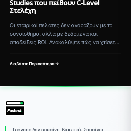
Studies που πείθουν C-Level
Στελέχη
Οι εταιρικοί πελάτες δεν αγοράζουν με το
συναίσθημα, αλλά με δεδομένα και
αποδείξεις ROI. Ανακαλύψτε πώς να χτίσετε
Case Studies που "μιλάνε" στη γλώσσα των
C-Level στελεχών.
Διαβάστε Περισσότερα
Fastest
.
Γρήγορο δεν σημαίνει βιαστικό. Σημαίνει