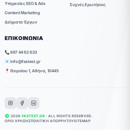
Υπηρεσίες SEO & Ads
Συχνές Ερωτήσεις
Content Marketing
Δείγματα Έργων
ΕΠΙΚΟΙΝΩΝΊΑ
📞 697 44 62 633
📧
info@fastest.gr
📍 Θειρσίου 1, Αθήνα, 10445
©
2026
FASTEST.GR
· ALL RIGHTS RESERVED.
ΌΡΟΙ ΧΡΉΣΗΣ
ΠΟΛΙΤΙΚΉ ΑΠΟΡΡΉΤΟΥ
SITEMAP