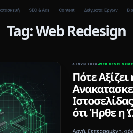
ατασκευή
SEO & Ads
Content
Δείγματα Έργων
Bl
Tag: Web Redesign
4 ΙΟΥΝ 2026
WEB DEVELOPM
Πότε Αξίζει 
Ανακατασκ
Ιστοσελίδας
ότι Ήρθε η 
Αργή, ξεπερασμένη, αόρ