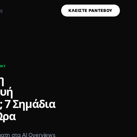
og
ΚΛΕΙΣΤΕ ΡΑΝΤΕΒΟΥ
ENT
η
ευή
; 7 Σημάδια
Ώρα
ατη στα AI Overviews