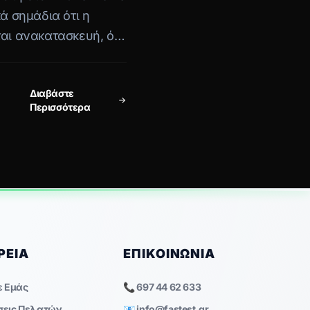
κά σημάδια ότι η
ται ανακατασκευή, όχι
Διαβάστε
Περισσότερα
ΡΕΊΑ
ΕΠΙΚΟΙΝΩΝΊΑ
ε Εμάς
📞 697 44 62 633
σεις Πελατών
📧
info@fastest.gr