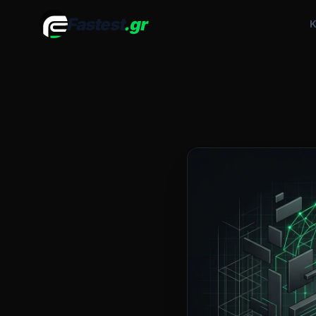
Fastest
.gr
Κ