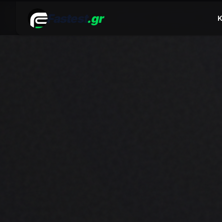
Fastest
.gr
Κ