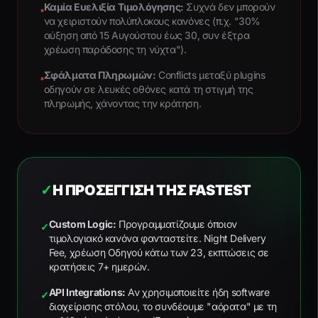
Καμία Ευελιξία Τιμολόγησης:
Συχνά δεν μπορούν
▪
να χειριστούν πολύπλοκους κανόνες (π.χ. "30%
αύξηση από 15 Αυγούστου έως 30, συν έξτρα
χρέωση παράδοσης τη νύχτα").
Σφάλματα Πληρωμών:
Conflicts μεταξύ plugins
▪
οδηγούν σε λευκές οθόνες κατά τη στιγμή της
πληρωμής, χάνοντας την κράτηση.
✓
Η ΠΡΟΣΈΓΓΙΣΗ ΤΗΣ FASTEST
Custom Logic:
Προγραμματίζουμε όποιον
✓
τιμολογιακό κανόνα φανταστείτε. Night Delivery
Fee, χρέωση Οδηγού κάτω των 23, εκπτώσεις σε
κρατήσεις 7+ ημερών.
API Integrations:
Αν χρησιμοποιείτε ήδη software
✓
διαχείρισης στόλου, το συνδέουμε "αόρατα" με τη