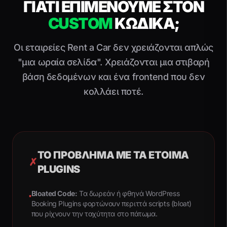
ΓΙΑΤΙ ΕΠΙΜΕΝΟΥΜΕ ΣΤΟΝ
CUSTOM
ΚΩΔΙΚΑ;
Οι εταιρείες Rent a Car δεν χρειάζονται απλώς
"μια ωραία σελίδα". Χρειάζονται μια στιβαρή
βάση δεδομένων και ένα frontend που δεν
κολλάει ποτέ.
ΤΟ ΠΡΌΒΛΗΜΑ ΜΕ ΤΑ ΈΤΟΙΜΑ
✗
PLUGINS
Bloated Code:
Τα δωρεάν ή φθηνά WordPress
▪
Booking Plugins φορτώνουν περιττά scripts (bloat)
που ρίχνουν την ταχύτητα στο πάτωμα.