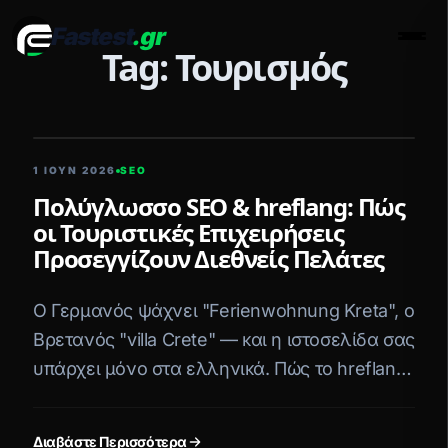
Fastest
.gr
Men
Tag: Τουρισμός
5 ΛΕΠΤΆ ΑΝΆΓΝΩΣΗ
1 ΙΟΥΝ 2026
SEO
Πολύγλωσσο SEO & hreflang: Πώς
οι Τουριστικές Επιχειρήσεις
Προσεγγίζουν Διεθνείς Πελάτες
Ο Γερμανός ψάχνει "Ferienwohnung Kreta", ο
Βρετανός "villa Crete" — και η ιστοσελίδα σας
υπάρχει μόνο στα ελληνικά. Πώς το hreflang
SEO σας ανοίγει τον κόσμο.
Διαβάστε Περισσότερα