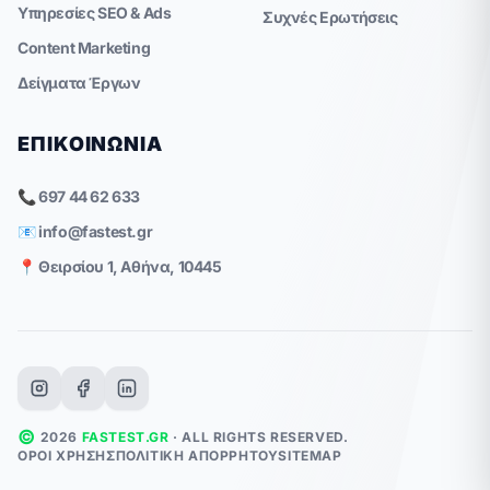
Υπηρεσίες SEO & Ads
Συχνές Ερωτήσεις
Content Marketing
Δείγματα Έργων
ΕΠΙΚΟΙΝΩΝΊΑ
📞 697 44 62 633
📧
info@fastest.gr
📍 Θειρσίου 1, Αθήνα, 10445
©
2026
FASTEST.GR
· ALL RIGHTS RESERVED.
ΌΡΟΙ ΧΡΉΣΗΣ
ΠΟΛΙΤΙΚΉ ΑΠΟΡΡΉΤΟΥ
SITEMAP