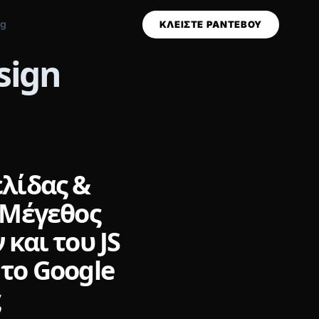
og
ΚΛΕΙΣΤΕ ΡΑΝΤΕΒΟΥ
sign
λίδας &
 Μέγεθος
και του JS
το Google
ς