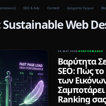
ατασκευή
SEO & Ads
Content
Δείγματα Έργων
Bl
: Sustainable Web De
24 ΜΑΪ́ 2026
PERFORMANCE
Βαρύτητα Σε
SEO: Πώς το
των Εικόνων 
Σαμποτάρει 
Ranking σα