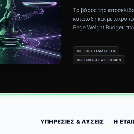
Το βάρος της ιστοσελίδα
κατάταξη και μετατροπές
Page Weight Budget, πώς
σαμποτάρουν το SEO, κα
διορθώσετε.
ΜΈΓΕΘΟΣ ΣΕΛΊΔΑΣ SEO
SUSTAINABLE WEB DESIGN
ΥΠΗΡΕΣΊΕΣ & ΛΎΣΕΙΣ
Η ΕΤΑΙ