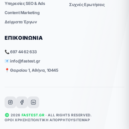
Υπηρεσίες SEO & Ads
Συχνές Ερωτήσεις
Content Marketing
Δείγματα Έργων
ΕΠΙΚΟΙΝΩΝΊΑ
📞 697 44 62 633
📧
info@fastest.gr
📍 Θειρσίου 1, Αθήνα, 10445
©
2026
FASTEST.GR
· ALL RIGHTS RESERVED.
ΌΡΟΙ ΧΡΉΣΗΣ
ΠΟΛΙΤΙΚΉ ΑΠΟΡΡΉΤΟΥ
SITEMAP