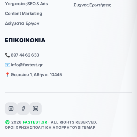
Υπηρεσίες SEO & Ads
Συχνές Ερωτήσεις
Content Marketing
Δείγματα Έργων
ΕΠΙΚΟΙΝΩΝΊΑ
📞 697 44 62 633
📧
info@fastest.gr
📍 Θειρσίου 1, Αθήνα, 10445
©
2026
FASTEST.GR
· ALL RIGHTS RESERVED.
ΌΡΟΙ ΧΡΉΣΗΣ
ΠΟΛΙΤΙΚΉ ΑΠΟΡΡΉΤΟΥ
SITEMAP