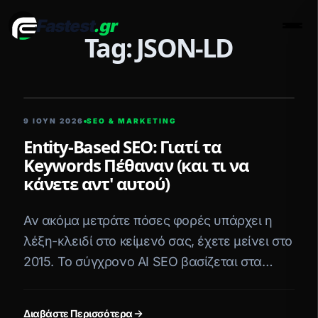
Fastest
.gr
Men
Tag: JSON-LD
5 ΛΕΠΤΆ ΑΝΆΓΝΩΣΗ
9 ΙΟΥΝ 2026
SEO & MARKETING
Entity-Based SEO: Γιατί τα
Keywords Πέθαναν (και τι να
κάνετε αντ' αυτού)
Αν ακόμα μετράτε πόσες φορές υπάρχει η
λέξη-κλειδί στο κείμενό σας, έχετε μείνει στο
2015. Το σύγχρονο AI SEO βασίζεται στα
Entities (Οντότητες). Δείτε πώς χτίζεται το
Knowledge Graph.
Διαβάστε Περισσότερα