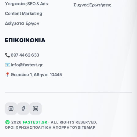
Υπηρεσίες SEO & Ads
Συχνές Ερωτήσεις
Content Marketing
Δείγματα Έργων
ΕΠΙΚΟΙΝΩΝΊΑ
📞 697 44 62 633
📧
info@fastest.gr
📍 Θειρσίου 1, Αθήνα, 10445
©
2026
FASTEST.GR
· ALL RIGHTS RESERVED.
ΌΡΟΙ ΧΡΉΣΗΣ
ΠΟΛΙΤΙΚΉ ΑΠΟΡΡΉΤΟΥ
SITEMAP