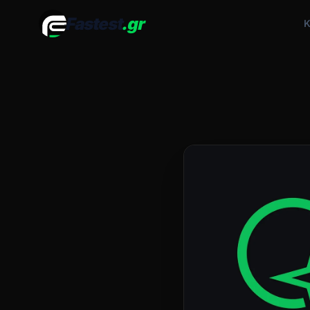
Fastest
.gr
Κ