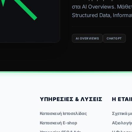
στα AI Overviews. Μάθε
Structured Data, Informa
προετοιμάζει το περιεχό
εποχή.
AI OVERVIEWS
CHATGPT
ΥΠΗΡΕΣΊΕΣ & ΛΎΣΕΙΣ
Η ΕΤΑΙ
Κατασκευή Ιστοσελίδας
Σχετικά μ
Κατασκευή E-shop
Αξιολογή