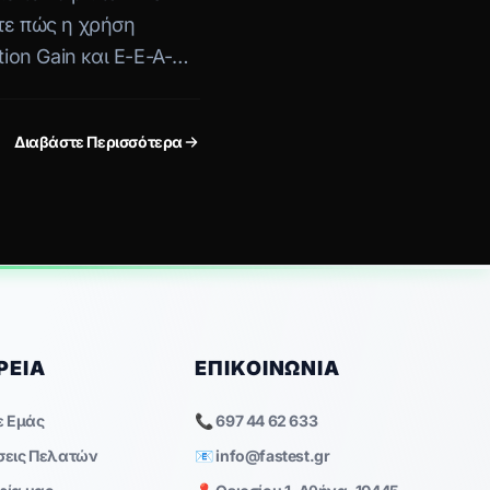
τε πώς η χρήση
tion Gain και E-E-A-T
μενό σας για τη νέα
Διαβάστε Περισσότερα
ΡΕΊΑ
ΕΠΙΚΟΙΝΩΝΊΑ
ε Εμάς
📞 697 44 62 633
σεις Πελατών
📧
info@fastest.gr