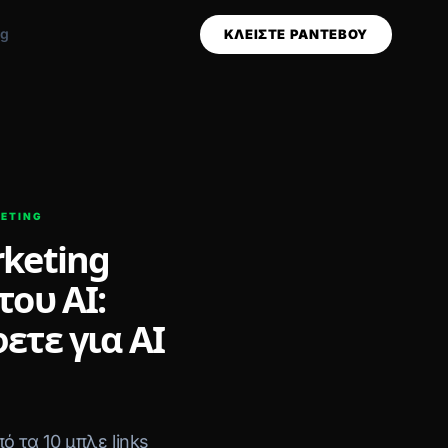
og
ΚΛΕΙΣΤΕ ΡΑΝΤΕΒΟΥ
ETING
keting
του AI:
ετε για AI
 τα 10 μπλε links