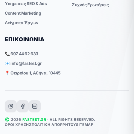
Υπηρεσίες SEO & Ads
Συχνές Ερωτήσεις
Content Marketing
Δείγματα Έργων
ΕΠΙΚΟΙΝΩΝΊΑ
📞 697 44 62 633
📧
info@fastest.gr
📍 Θειρσίου 1, Αθήνα, 10445
©
2026
FASTEST.GR
· ALL RIGHTS RESERVED.
ΌΡΟΙ ΧΡΉΣΗΣ
ΠΟΛΙΤΙΚΉ ΑΠΟΡΡΉΤΟΥ
SITEMAP