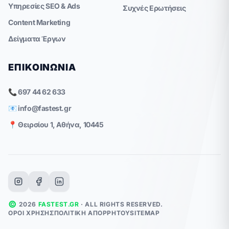
Υπηρεσίες SEO & Ads
Συχνές Ερωτήσεις
Content Marketing
Δείγματα Έργων
ΕΠΙΚΟΙΝΩΝΊΑ
📞 697 44 62 633
📧
info@fastest.gr
📍 Θειρσίου 1, Αθήνα, 10445
©
2026
FASTEST.GR
· ALL RIGHTS RESERVED.
ΌΡΟΙ ΧΡΉΣΗΣ
ΠΟΛΙΤΙΚΉ ΑΠΟΡΡΉΤΟΥ
SITEMAP