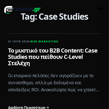
Fastest
.gr
Men
Tag: Case Studies
5 ΛΕΠΤΆ ΑΝΆΓΝΩΣΗ
21 ΙΟΥΝ 2026
B2B MARKETING
Το μυστικό του B2B Content: Case
Studies που πείθουν C-Level
Στελέχη
Οι εταιρικοί πελάτες δεν αγοράζουν με το
συναίσθημα, αλλά με δεδομένα και
αποδείξεις ROI. Ανακαλύψτε πώς να χτίσετε
Case Studies που "μιλάνε" στη γλώσσα των
C-Level στελεχών.
Διαβάστε Περισσότερα