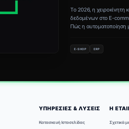
Το 2026, η χειροκίνητη
δεδομένων στο E-comme
Πώς η αυτοματοποίηση 
συνδέει άψογα το E-sho
Entersoft) και την πλα
E-SHOP
ERP
ΑΑΔΕ.
ΥΠΗΡΕΣΊΕΣ & ΛΎΣΕΙΣ
Η ΕΤΑΙ
Κατασκευή Ιστοσελίδας
Σχετικά μ