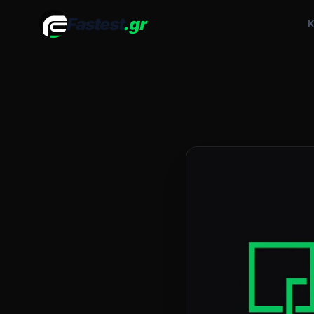
Fastest
.gr
Κ