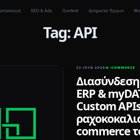
ατασκευή
SEO & Ads
Content
Δείγματα Έργων
Bl
Tag: API
23 ΙΟΥΝ 2026
E-COMMERCE
Διασύνδεση 
ERP & myDAT
Custom APIs
ραχοκοκαλιά
commerce τ