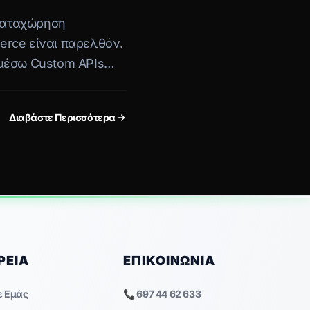
 καταχώρηση
rce είναι παρελθόν.
μέσω Custom APIs
p με το ERP (SoftOne,
τφόρμα myDATA της
Διαβάστε Περισσότερα
ΡΕΊΑ
ΕΠΙΚΟΙΝΩΝΊΑ
ε Εμάς
📞 697 44 62 633