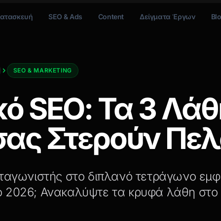
ατασκευή
SEO & Ads
Content
Δείγματα Έργων
Bl
SEO & MARKETING
κό SEO: Τα 3 Λάθ
σας Στερούν Πε
νταγωνιστής στο διπλανό τετράγωνο εμφ
ο 2026; Ανακαλύψτε τα κρυφά λάθη στο 