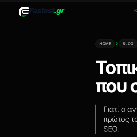
Fastest
.gr
Κ
HOME
BLOG
Τοπι
που 
Γιατί ο α
πρώτος τ
SEO.