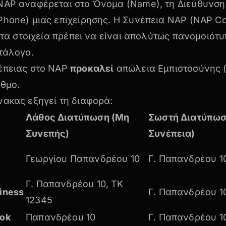
NAP αναφέρεται στο Όνομα (Name), τη Διεύθυνση 
hone) μιας επιχείρησης. Η Συνέπεια NAP (NAP Co
ά τα στοιχεία πρέπει να είναι απολύτως πανομοιότ
τάλογο.
έπειας στο NAP
προκαλεί
απώλεια Εμπιστοσύνης (
ιθμο.
νακας εξηγεί τη διαφορά:
Λάθος Διατύπωση (Μη
Σωστή Διατύπωσ
Συνεπής)
Συνέπεια)
Γεωργίου Παπανδρέου 10
Γ. Παπανδρέου 1
Γ. Παπανδρέου 10, ΤΚ
iness
Γ. Παπανδρέου 1
12345
ok
Παπανδρέου 10
Γ. Παπανδρέου 1