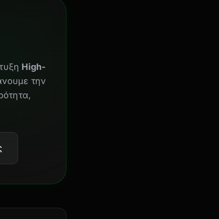
πτυξη
High-
άνουμε την
ρότητα,
ς