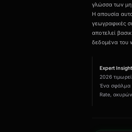
γλώσσα των μη
Η απουσία αυτ
γεωγραφικές σ
αποτελεί βασι
δεδομένα του w
Expert Insigh
2026 τιμωρεί
Ένα σφάλμα C
Rate, ακυρώ