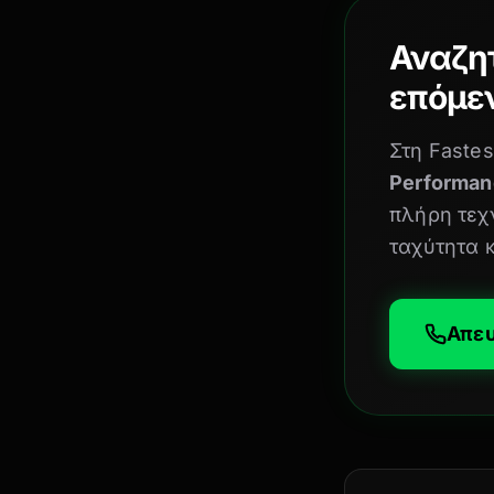
Αναζη
επόμεν
Στη Fastes
Performan
πλήρη τεχ
ταχύτητα 
Απευ