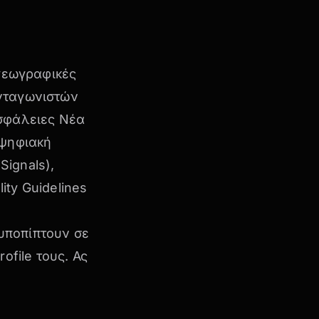
 γεωγραφικές
ανταγωνιστών
Ασφάλειες Νέα
 ψηφιακή
Signals),
ity Guidelines
υποπίπτουν σε
ofile
τους. Ας