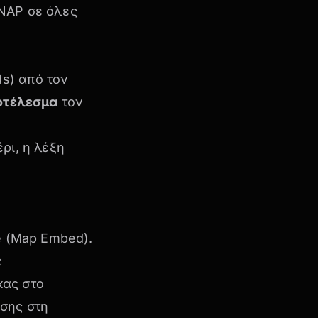
NAP σε όλες
s) από τον
οτέλεσμα
τον
ρι, η λέξη
e (Map Embed).
;
κας στο
ησης στη