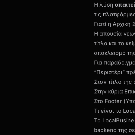
Η λύση
απαιτε
τις πλατφόρμες
Γιατί η Αρχική
Η απουσία γεω
τίτλο και το κ
αποκλεισμό της
Για παράδειγμ
“Περιστέρι” πρ
Στον τίτλο της 
Στην κύρια Επι
Στο Footer (Υπ
Τι είναι το Lo
Το LocalBusin
backend της σε