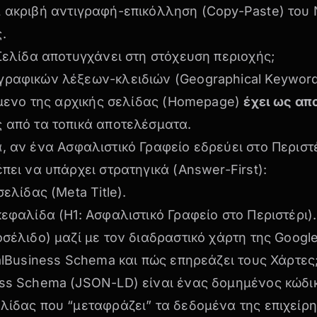
ί
ακριβή αντιγραφή-επικόλληση (Copy-Paste) του 
.
 Σελίδα αποτυγχάνει στη στόχευση περιοχής;
γραφικών λέξεων-κλειδιών (Geographical Keyword
είμενο της αρχικής σελίδας (Homepage)
έχει ως απ
 από τα τοπικά αποτελέσματα.
α, αν ένα
Ασφαλιστικό Γραφείο
εδρεύει στο Περιστέ
έπει να υπάρχει στρατηγικά (Answer-First):
σελίδας (Meta Title).
κεφαλίδα (H1:
Ασφαλιστικό Γραφείο στο Περιστέρι
).
οσέλιδο) μαζί με τον διαδραστικό χάρτη της Googl
calBusiness Schema και πώς επηρεάζει τους Χάρτες
ess Schema (JSON-LD) είναι ένας δομημένος κώδι
λίδας που “μεταφράζει” τα δεδομένα της επιχείρ