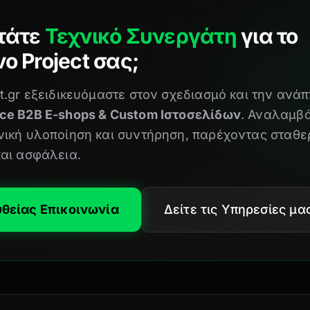
τάτε
Τεχνικό Συνεργάτη
για το
ο Project σας;
t.gr εξειδικευόμαστε στον σχεδιασμό και την ανά
ce B2B E-shops & Custom Ιστοσελίδων
. Αναλαμβ
νική υλοποίηση και συντήρηση, παρέχοντας σταθε
και ασφάλεια.
θείας Επικοινωνία
Δείτε τις Υπηρεσίες μα