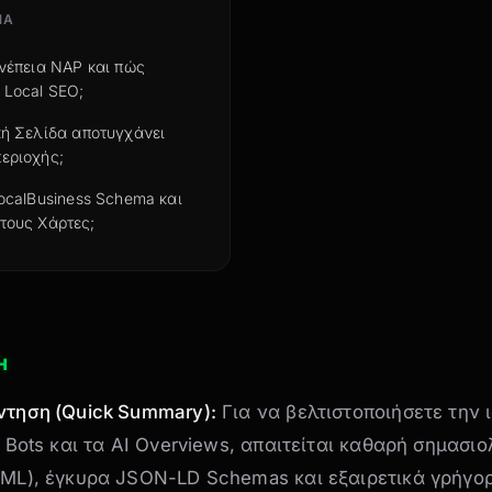
ΝΑ
υνέπεια NAP και πώς
 Local SEO;
ική Σελίδα αποτυγχάνει
εριοχής;
LocalBusiness Schema και
τους Χάρτες;
Η
ντηση (Quick Summary):
Για να βελτιστοποιήσετε την 
I Bots και τα AI Overviews, απαιτείται καθαρή σημασι
TML), έγκυρα JSON-LD Schemas και εξαιρετικά γρήγο