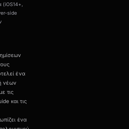
 (iOS14+,
er-side
ν
φημίσεων
τους
οτελεί ένα
ή νέων
με τις
uide
και τις
τωπίζει ένα
ϋπολογισμού