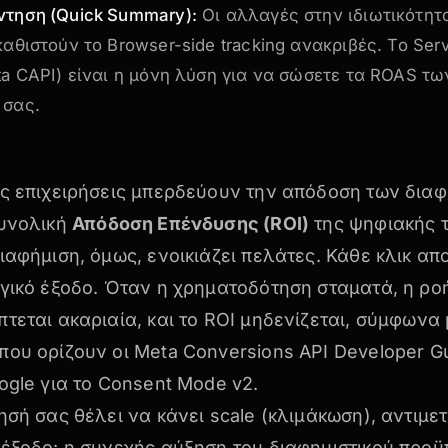
ντηση (Quick Summary):
Οι αλλαγές στην ιδιωτικότητα
καθιστούν το Browser-side tracking ανακριβές. Το Serv
ta CAPI) είναι η μόνη λύση για να σώσετε τα ROAS τω
 σας.
ες επιχειρήσεις μπερδεύουν την απόδοση των δια
συνολική
Απόδοση Επένδυσης (ROI)
της ψηφιακής 
ιαφήμιση, όμως, ενοικιάζει πελάτες. Κάθε κλικ απ
γικό έξοδο. Όταν η χρηματοδότηση σταματά, η ρο
τεται ακαριαία, και το ROI μηδενίζεται, σύμφωνα 
που ορίζουν οι
Meta Conversions API Developer G
ogle για το
Consent Mode v2
.
ησή σας θέλει να κάνει scale (κλιμάκωση), αντιμε
ιέξοδο: η συνεχής αύξηση του διαφημιστικού προ