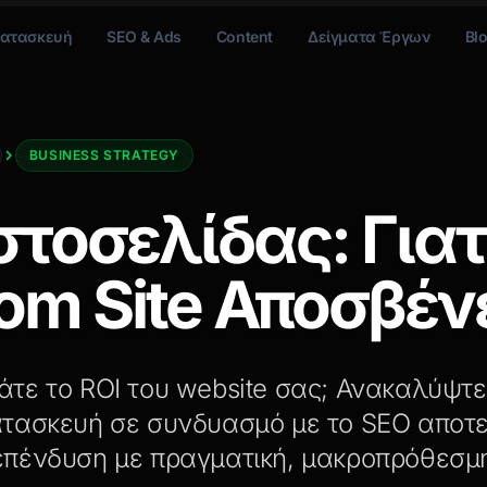
ατασκευή
SEO & Ads
Content
Δείγματα Έργων
Bl
BUSINESS STRATEGY
στοσελίδας: Γιατ
om Site Αποσβέν
τε το ROI του website σας; Ανακαλύψτε 
ατασκευή σε συνδυασμό με το SEO αποτε
επένδυση με πραγματική, μακροπρόθεσμ