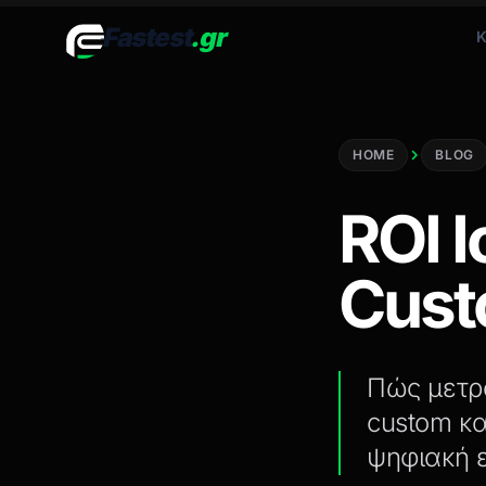
Fastest
.gr
Κ
HOME
BLOG
ROI Ι
Cust
Πώς μετρά
custom κ
ψηφιακή 