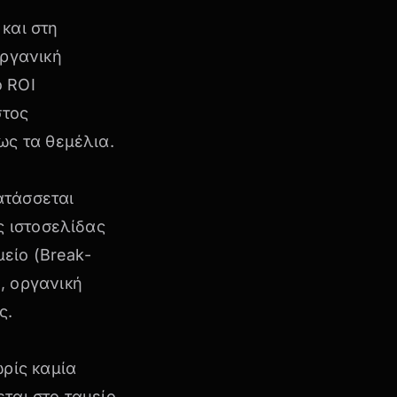
και στη
οργανική
ο ROI
στος
ως τα θεμέλια.
τατάσσεται
ς ιστοσελίδας
μείο (Break-
, οργανική
ς.
ωρίς καμία
ται στο ταμείο