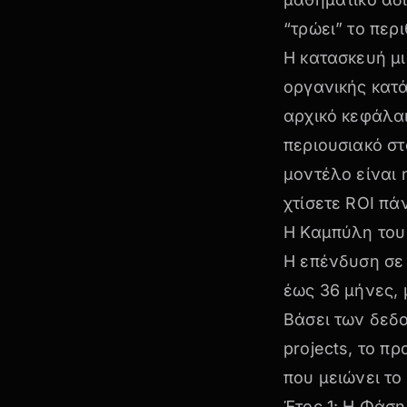
“τρώει” το περ
Η κατασκευή μι
οργανικής κατά
αρχικό κεφάλαι
περιουσιακό στ
μοντέλο είναι
χτίσετε ROI πά
Η Καμπύλη του 
Η επένδυση σε
έως 36 μήνες, 
Βάσει των δεδ
projects, το π
που μειώνει το
Έτος 1: Η Φάση