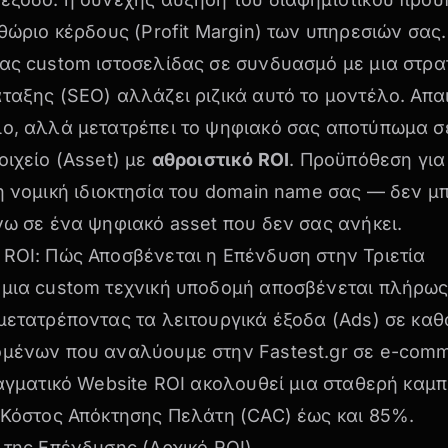
ιθώριο κέρδους (Profit Margin) των υπηρεσιών σας.
ας custom ιστοσελίδας σε συνδυασμό με μια στρα
ταξης (SEO) αλλάζει ριζικά αυτό το μοντέλο. Απα
ο, αλλά μετατρέπει το ψηφιακό σας αποτύπωμα σε
οιχείο (Asset) με
αθροιστικό ROI
. Προϋπόθεση για
 η
νομική ιδιοκτησία του domain name σας
— δεν μπ
νω σε ένα ψηφιακό asset που δεν σας ανήκει.
ROI: Πώς Αποσβένεται η Επένδυση στην Τριετία
 μια custom τεχνική υποδομή αποσβένεται πλήρως
μετατρέποντας τα λειτουργικά έξοδα (Ads) σε καθ
ομένων που αναλύουμε στην Fastest.gr σε e-comm
ραγματικό Website ROI ακολουθεί μια σταθερή καμπ
 Κόστος Απόκτησης Πελάτη (CAC) έως και 85%.
 της Επένδυσης (Αρχικό ROI)