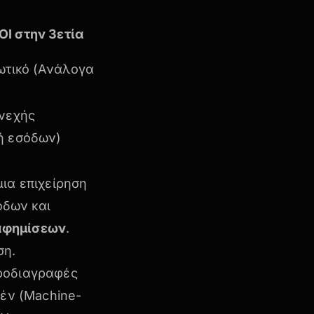
I στην 3ετία
τωτικό (Ανάλογα
υνεχής
ή εσόδων)
μια επιχείρηση
όδων και
ιαφημίσεων
.
ση.
προδιαγραφές
έν (
Machine-