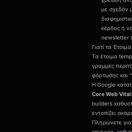
με σχεδόν 
διαφημιστι
κέρδος ή να
newsletter 
Γιατί τα Έτοιμ
Τα έτοιμα temp
γραμμές περιττ
φόρτωσης και “
Η Google κατατ
Core Web Vital
builders καθυσ
εντοπίζει ακαρ
Πληρώνετε για
επιτυχία, καθι