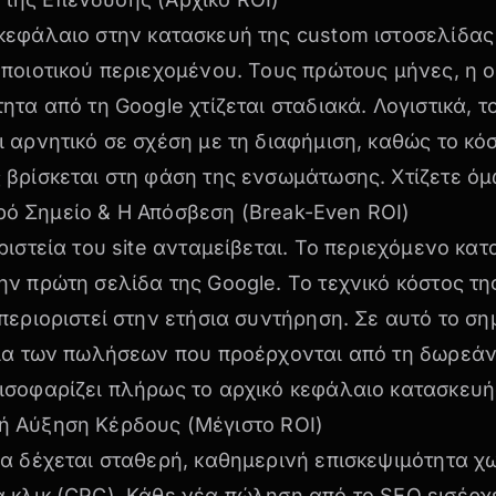
κεφάλαιο στην
κατασκευή της custom ιστοσελίδας
 ποιοτικού περιεχομένου. Τους πρώτους μήνες, η 
ητα από τη Google χτίζεται σταδιακά. Λογιστικά, τ
 αρνητικό σε σχέση με τη διαφήμιση, καθώς το κό
 βρίσκεται στη φάση της ενσωμάτωσης. Χτίζετε όμ
ρό Σημείο & Η Απόσβεση (Break-Even ROI)
ριστεία του site ανταμείβεται. Το περιεχόμενο κα
ν πρώτη σελίδα της Google. Το τεχνικό κόστος τη
περιοριστεί στην ετήσια συντήρηση. Σε αυτό το ση
ξία των πωλήσεων που προέρχονται από τη δωρεάν
ισοφαρίζει πλήρως το αρχικό κεφάλαιο κατασκευή
κή Αύξηση Κέρδους (Μέγιστο ROI)
δα δέχεται σταθερή, καθημερινή επισκεψιμότητα χ
 κλικ (CPC). Κάθε νέα πώληση από το SEO εισέρχε