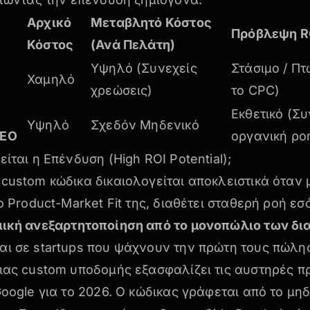
Αρχικό
Μεταβλητό Κόστος
Πρόβλεψη RO
Κόστος
(Ανά Πελάτη)
Υψηλό (Συνεχείς
Στάσιμο / Π
Χαμηλό
χρεώσεις)
το CPC)
Εκθετικό (Σ
Υψηλό
Σχεδόν Μηδενικό
SEO
οργανική ρο
ίται η Επένδυση (High ROI Potential);
custom κώδικα δικαιολογείται αποκλειστικά όταν 
το Product-Market Fit της, διαθέτει σταθερή ροή εσ
μική ανεξαρτητοποίηση από το μονοπώλιο των δ
αι σε startups που ψάχνουν την πρώτη τους πώλη
μιας custom υποδομής εξασφαλίζει τις αυστηρές 
Google για το 2026. Ο κώδικας γράφεται από το μηδ