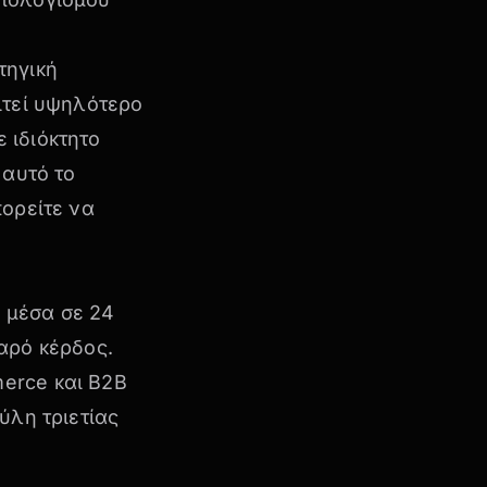
τηγική
ιτεί υψηλότερο
 ιδιόκτητο
 αυτό το
ορείτε να
 μέσα σε 24
αρό κέρδος.
erce και B2B
ύλη τριετίας