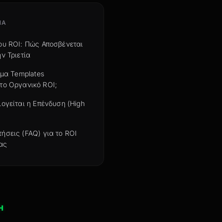
ΝΑ
ου ROI: Πώς Αποσβένεται
ν Τριετία
ιμα Templates
το Οργανικό ROI;
λογείται η Επένδυση (High
ήσεις (FAQ) για το ROI
ας
Η