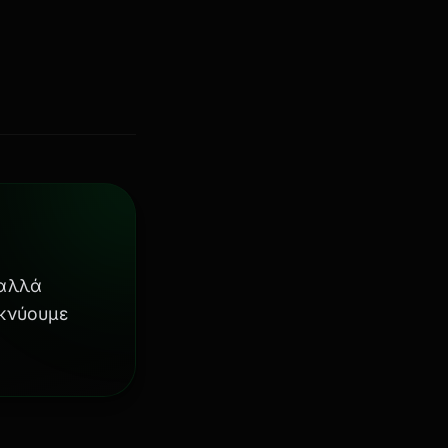
 αλλά
ικνύουμε