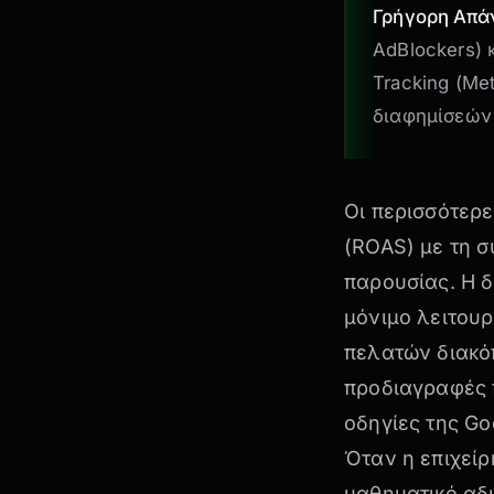
Γρήγορη Απά
AdBlockers) 
Tracking (Me
διαφημίσεών
Οι περισσότερ
(ROAS) με τη 
παρουσίας. Η δ
μόνιμο λειτουρ
πελατών διακόπ
προδιαγραφές 
οδηγίες της Go
Όταν η επιχείρ
μαθηματικό αδ