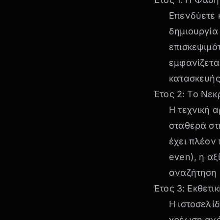
Επενδύετε 
δημιουργία
επισκεψιμότ
εμφανίζεται
κατασκευής
Έτος 2: Το Νεκ
Η τεχνική α
σταθερά στη
έχει πλέον 
even), η α
αναζήτηση 
Έτος 3: Εκθετι
Η ιστοσελί
χρέωση ανά