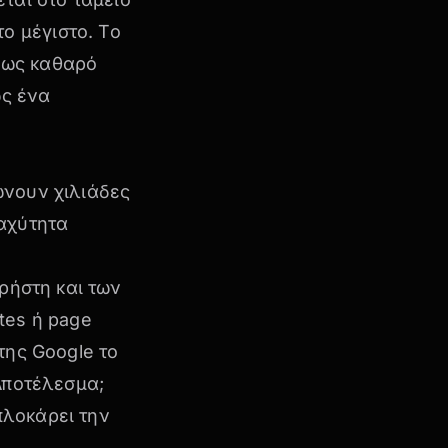
ο μέγιστο. Το
ο ως καθαρό
ως ένα
ώνουν χιλιάδες
ταχύτητα
χρήστη και των
tes ή page
της Google το
Αποτέλεσμα;
πλοκάρει την