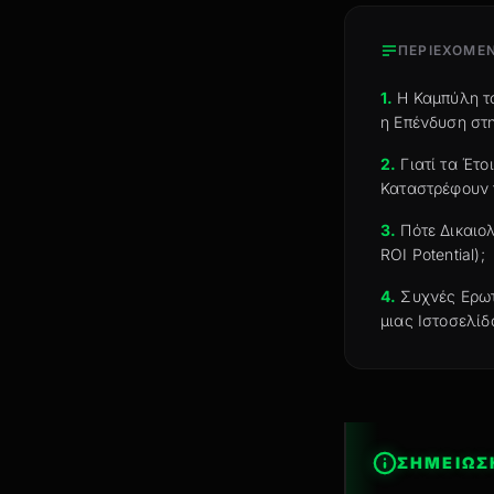
ΠΕΡΙΕΧΟΜΕ
1.
Η Καμπύλη τ
η Επένδυση στη
2.
Γιατί τα Έτο
Καταστρέφουν 
3.
Πότε Δικαιο
ROI Potential);
4.
Συχνές Ερωτ
μιας Ιστοσελίδ
ΣΗΜΕΙΩΣ