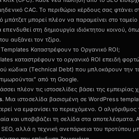
μηδενικό CAC. Το περιθώριο κέρδους σας φτάνει στ
κό μπάτζετ μπορεί πλέον να παραμείνει στο ταμεί
 επενδυθεί στη δημιουργία ιδιόκτητου κοινού, όπ
που αυξάνει τον τζίρο
.
α Templates Καταστρέφουν το Οργανικό ROI;
lates καταστρέφουν το οργανικό ROI επειδή φορτ
ού κώδικα (Technical Debt) που μπλοκάρουν την 
τιμωρούνται” από τη Google.
άσσει πλέον τις ιστοσελίδες βάσει της εμπειρίας 
s
. Μια ιστοσελίδα βασισμένη σε WordPress templa
τερεί να εμφανίσει το περιεχόμενο. Ο αλγόριθμος 
ιαία και
υποβιβάζει τη σελίδα στα αποτελέσματα
. 
 SEO, αλλά η τεχνική ανεπάρκεια του προτύπου μ
στώντας την επένδυση ζημιογόνα.