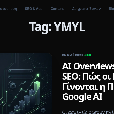
ατασκευή
SEO & Ads
Content
Δείγματα Έργων
Bl
Tag: YMYL
25 ΜΑΪ́ 2026
SEO
AI Overview
SEO: Πώς οι 
Γίνονται η 
Google AI
Οι ασθενείς ρωτούν πλέο