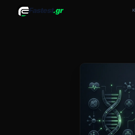
Fastest
.gr
Κ