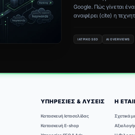
Google. Πώς γίνεται ένα
αναφέρει (cite) η τεχνη
Overviews;
ΙΑΤΡΙΚΌ SEO
AI OVERVIEWS
ΥΠΗΡΕΣΊΕΣ & ΛΎΣΕΙΣ
Η ΕΤΑΙ
Κατασκευή Ιστοσελίδας
Σχετικά μ
Κατασκευή E-shop
Αξιολογή