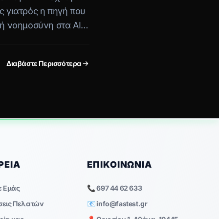
ς γιατρός η πηγή που
τή νοημοσύνη στα AI
Διαβάστε Περισσότερα
ΡΕΊΑ
ΕΠΙΚΟΙΝΩΝΊΑ
ε Εμάς
📞 697 44 62 633
σεις Πελατών
📧
info@fastest.gr