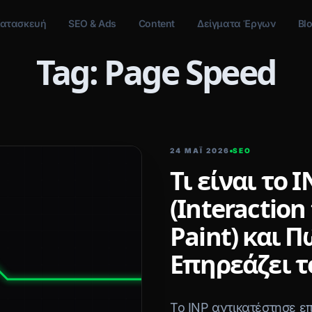
ατασκευή
SEO & Ads
Content
Δείγματα Έργων
Bl
Tag: Page Speed
24 ΜΑΪ́ 2026
SEO
Τι είναι το 
(Interaction
Paint) και Π
Επηρεάζει τ
Το INP αντικατέστησε επ