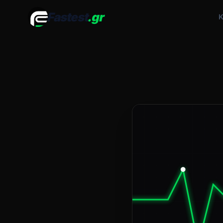
Fastest
.gr
Κ