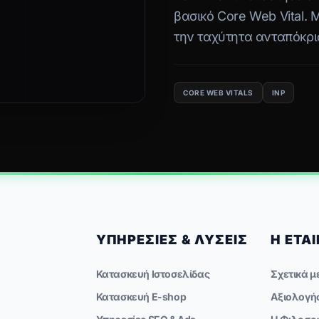
βασικό Core Web Vital. 
την ταχύτητα ανταπόκρι
και πώς να το βελτιστοπ
CORE WEB VITALS
INP
ΥΠΗΡΕΣΊΕΣ & ΛΎΣΕΙΣ
Η ΕΤΑΙ
Κατασκευή Ιστοσελίδας
Σχετικά μ
Κατασκευή E-shop
Αξιολογή