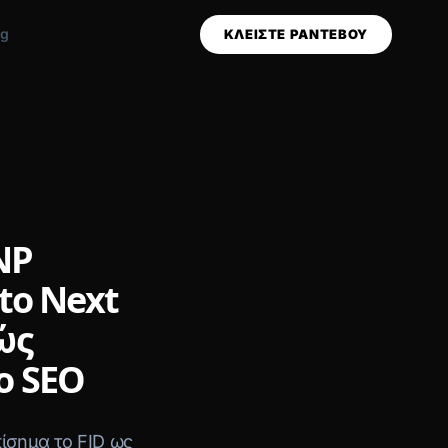
og
ΚΛΕΙΣΤΕ ΡΑΝΤΕΒΟΥ
INP
 to Next
ώς
ο SEO
ίσημα το FID ως