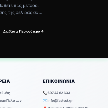
Μάθετε πώς μετράει
σης της σελίδας σας
οιήσετε.
Διαβάστε Περισσότερα
ΡΕΊΑ
ΕΠΙΚΟΙΝΩΝΊΑ
ε Εμάς
📞 697 44 62 633
σεις Πελατών
📧
info@fastest.gr