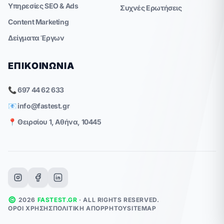
Υπηρεσίες SEO & Ads
Συχνές Ερωτήσεις
Content Marketing
Δείγματα Έργων
ΕΠΙΚΟΙΝΩΝΊΑ
📞 697 44 62 633
📧
info@fastest.gr
📍 Θειρσίου 1, Αθήνα, 10445
©
2026
FASTEST.GR
· ALL RIGHTS RESERVED.
ΌΡΟΙ ΧΡΉΣΗΣ
ΠΟΛΙΤΙΚΉ ΑΠΟΡΡΉΤΟΥ
SITEMAP