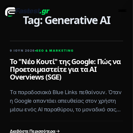
Fastest
.gr
Men
Tag: Generative AI
5 ΛΕΠΤΆ ΑΝΆΓΝΩΣΗ
9 ΙΟΥΝ 2026
SEO & MARKETING
Το "Νέο Κουτί" της Google: Πώς να
Προετοιμαστείτε για τα AI
Overviews (SGE)
Τα παραδοσιακά Blue Links πεθαίνουν. Όταν
η Google απαντάει απευθείας στον χρήστη
μέσω ενός AI παραθύρου, το μοναδικό σας
όπλο είναι οι "Παραπομπές" (Citations). Δείτε
πώς θα μπείτε μέσα.
Διαβάστε Περισσότερα