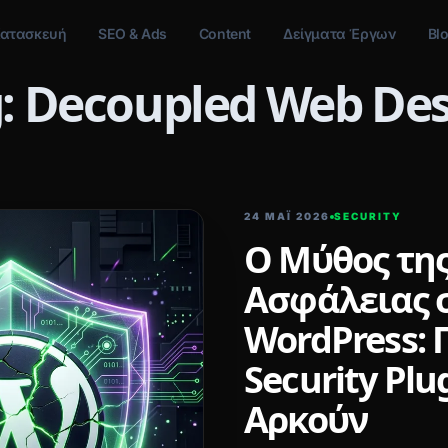
ατασκευή
SEO & Ads
Content
Δείγματα Έργων
Bl
: Decoupled Web De
24 ΜΑΪ́ 2026
SECURITY
Ο Μύθος τη
Ασφάλειας 
WordPress: Γ
Security Plu
Αρκούν