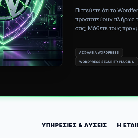
Πιστεύετε ότι το Wordfe
προστατεύουν πλήρως τ
σας; Μάθετε τους πραγμ
και πώς η Decoupled αρχ
εκμηδενίζει το hacking.
ΑΣΦΆΛΕΙΑ WORDPRESS
WORDPRESS SECURITY PLUGINS
ΥΠΗΡΕΣΊΕΣ & ΛΎΣΕΙΣ
Η ΕΤΑΙ