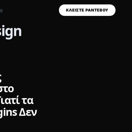
og
ΚΛΕΙΣΤΕ ΡΑΝΤΕΒΟΥ
sign
ς
στο
ιατί τα
gins Δεν