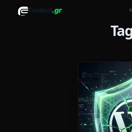
Fastest
.gr
Κ
Tag