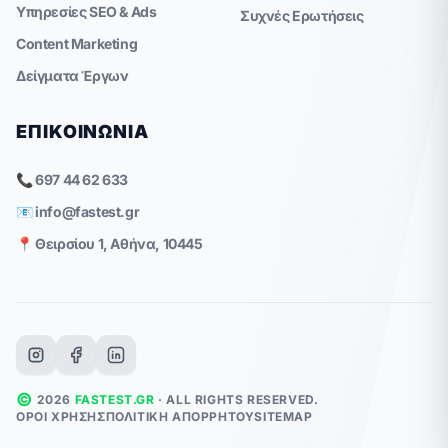
Υπηρεσίες SEO & Ads
Συχνές Ερωτήσεις
Content Marketing
Δείγματα Έργων
ΕΠΙΚΟΙΝΩΝΊΑ
📞 697 44 62 633
📧
info@fastest.gr
📍 Θειρσίου 1, Αθήνα, 10445
©
2026
FASTEST.GR
· ALL RIGHTS RESERVED.
ΌΡΟΙ ΧΡΉΣΗΣ
ΠΟΛΙΤΙΚΉ ΑΠΟΡΡΉΤΟΥ
SITEMAP