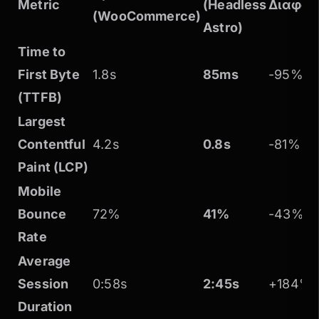
Metric
(Headless
Διαφορ
(WooCommerce)
Astro)
Time to
First Byte
1.8s
85ms
-95%
(TTFB)
Largest
Contentful
4.2s
0.8s
-81%
Paint (LCP)
Mobile
Bounce
72%
41%
-43%
Rate
Average
Session
0:58s
2:45s
+184%
Duration