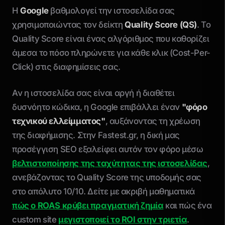
Η
Google
βαθμολογεί την ιστοσελίδα σας
χρησιμοποιώντας τον δείκτη
Quality Score (QS)
. Το
Quality Score είναι ένας αλγόριθμος που καθορίζει
άμεσα το πόσο πληρώνετε για κάθε κλικ (Cost-Per-
Click) στις διαφημίσεις σας.
Αν η ιστοσελίδα σας είναι αργή ή διαθέτει
δυσνόητο κώδικα, η Google επιβάλλει έναν
"φόρο
τεχνικού ελλείμματος"
, αυξάνοντας τη χρέωση
της διαφήμισης. Στην Fastest.gr, η δική μας
προσέγγιση SEO εξαλείφει αυτόν τον φόρο μέσω
βελτιστοποίησης της ταχύτητας της ιστοσελίδας
,
ανεβάζοντας το Quality Score της υποδομής σας
στο απόλυτο 10/10. Δείτε με ακριβή μαθηματικά
πώς ο ROAS κρύβει πραγματική ζημία
και πώς ένα
custom site
μεγιστοποιεί το ROI στην τριετία
.