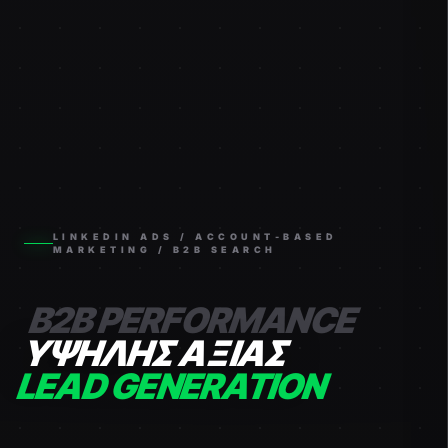
LINKEDIN ADS / ACCOUNT-BASED
MARKETING / B2B SEARCH
B2B PERFORMANCE
ΥΨΗΛΗΣ ΑΞΙΑΣ
LEAD GENERATION