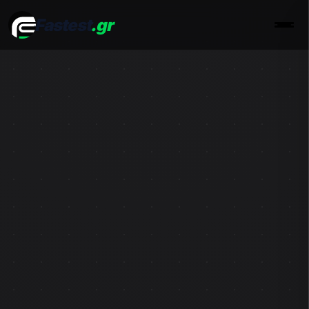
Fastest
.gr
Men