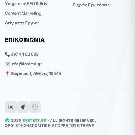
Υπηρεσίες SEO & Ads
Συχνές Ερωτήσεις
Content Marketing
Δείγματα Έργων
ΕΠΙΚΟΙΝΩΝΊΑ
📞 697 44 62 633
📧
info@fastest.gr
📍 Θειρσίου 1, Αθήνα, 10445
©
2026
FASTEST.GR
· ALL RIGHTS RESERVED.
ΌΡΟΙ ΧΡΉΣΗΣ
ΠΟΛΙΤΙΚΉ ΑΠΟΡΡΉΤΟΥ
SITEMAP